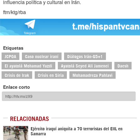
influencia política y cultural en Irán.
ftm/ktg/rba
Etiquetas
JCPOA
Caso nuclear iraní
Diálogos Irán-G5+1
El ayatolá Mohamad Yazdi
Ayatolá Seyed Ali Jamenei
Daesh
Crisis de Irak
Crisis en Siria
Mohamadreza Pahlavi
Enlace corto
RELACIONADAS
Ejército iraquí aniquila a 70 terroristas del EIIL en
Samarra