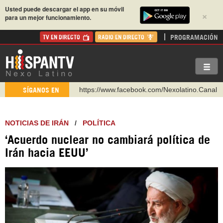
Usted puede descargar el app en su móvil
×
para un mejor funcionamiento.
PROGRAMACIÓN
TV EN DIRECTO
RADIO EN DIRECTO
https://www.facebook.com/Nexolatino.Canal
SÍGANOS EN
https://www.youtube.com/@nexo_latino
http://twitter.com/nexo_latino
NOTICIAS DE IRÁN
/
POLÍTICA
https://t.me/hispantvcanal
‘Acuerdo nuclear no cambiará política de
https://urmedium.com/c/hispantv
Irán hacia EEUU’
WhatsApp y Viber: +98 921 79 29 404
Instagram como: hispan_tv