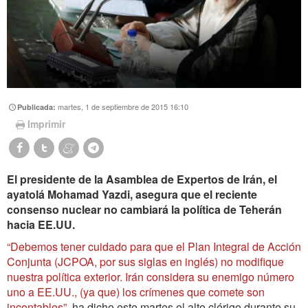
martes, 1 de septiembre de 2015 16:10
Publicada:
Imprimir
El presidente de la Asamblea de Expertos de Irán, el
ayatolá Mohamad Yazdi, asegura que el reciente
consenso nuclear no cambiará la política de Teherán
hacia EE.UU.
“Debemos tener cuidado para que el Plan Integral de Acción
Conjunta (JCPOA, por sus siglas en inglés) no modifique
nuestra política exterior. Irán considera su enemigo número
uno a EE.UU., (ya que) los crímenes que comete son
incontables”
, ha dicho este martes el alto clérigo durante su