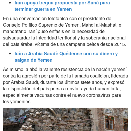
Irán apoya tregua propuesta por Saná para
terminar guerra en Yemen
En una conversación telefónica con el presidente del
Consejo Político Supremo de Yemen, Mahdi al-Mashat, el
mandatario iraní puso énfasis en la necesidad de
salvaguardar la integridad territorial y la soberanía nacional
del país árabe, víctima de una campaña bélica desde 2015.
Irán a Arabia Saudí: Quédense con su dinero y
salgan de Yemen
Asimismo, alabó la valiente resistencia de la nación yemení
contra la agresión por parte de la llamada coalición, liderada
por Arabia Saudí, durante los últimos siete años, y expresó
la disposición del país persa a enviar ayuda humanitaria,
especialmente vacunas contra el nuevo coronavirus para
los yemeníes.