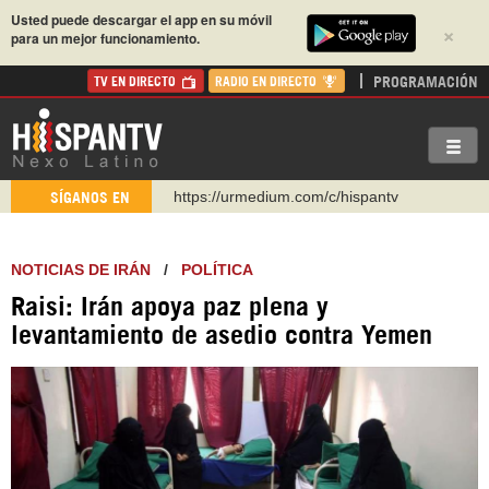
Usted puede descargar el app en su móvil
×
para un mejor funcionamiento.
PROGRAMACIÓN
TV EN DIRECTO
RADIO EN DIRECTO
https://urmedium.com/c/hispantv
SÍGANOS EN
WhatsApp y Viber: +98 921 79 29 404
Instagram como: hispan_tv
NOTICIAS DE IRÁN
/
POLÍTICA
https://www.facebook.com/Nexolatino.Canal
Raisi: Irán apoya paz plena y
https://www.youtube.com/@nexo_latino
levantamiento de asedio contra Yemen
http://twitter.com/nexo_latino
https://t.me/hispantvcanal