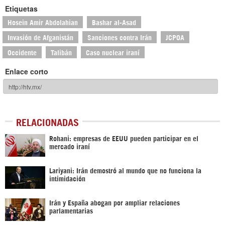
Etiquetas
Hosein Amir Abdolahian
Bashar al-Asad
Invasión de Afganistán
Sanciones contra Irán
JCPOA
Occidente
Talibán
Caso nuclear iraní
Enlace corto
RELACIONADAS
Rohani: empresas de EEUU pueden participar en el
mercado iraní
Lariyani: Irán demostró al mundo que no funciona la
intimidación
Irán y España abogan por ampliar relaciones
parlamentarias