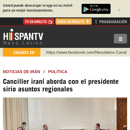
Usted puede descargar el app en su móvil
×
para un mejor funcionamiento.
PROGRAMACIÓN
TV EN DIRECTO
RADIO EN DIRECTO
https://www.facebook.com/Nexolatino.Canal
SÍGANOS EN
https://www.youtube.com/@nexo_latino
http://twitter.com/nexo_latino
NOTICIAS DE IRÁN
/
POLÍTICA
https://t.me/hispantvcanal
Canciller iraní aborda con el presidente
https://urmedium.com/c/hispantv
sirio asuntos regionales
WhatsApp y Viber: +98 921 79 29 404
Instagram como: hispan_tv