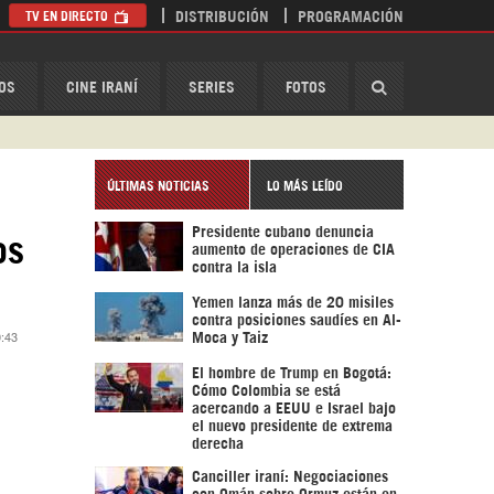
TV EN DIRECTO
DISTRIBUCIÓN
PROGRAMACIÓN
HispanTV
OS
CINE IRANÍ
SERIES
FOTOS
ÚLTIMAS NOTICIAS
LO MÁS LEÍDO
Presidente cubano denuncia
os
aumento de operaciones de CIA
contra la isla
Yemen lanza más de 20 misiles
contra posiciones saudíes en Al-
0:43
Moca y Taiz
El hombre de Trump en Bogotá:
Cómo Colombia se está
acercando a EEUU e Israel bajo
el nuevo presidente de extrema
derecha
Canciller iraní: Negociaciones
con Omán sobre Ormuz están en