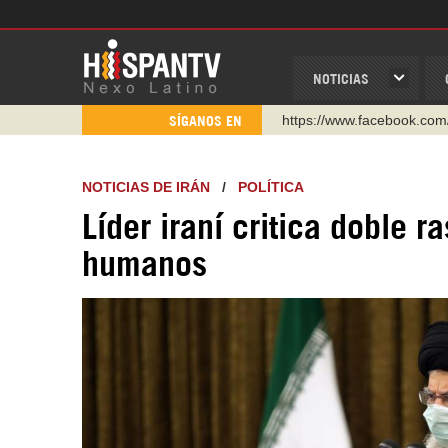
NOTICIAS
https://www.facebook.com
SÍGANOS EN
https://www.youtube.com/
http://twitter.com/nexo_lat
NOTICIAS DE IRÁN
/
POLÍTICA
https://t.me/hispantvcanal
Líder iraní critica doble 
https://urmedium.com/c/h
humanos
WhatsApp y Viber: +98 92
Instagram como: hispan_t