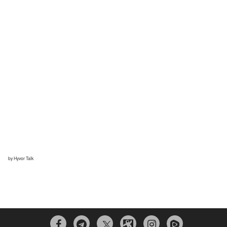


