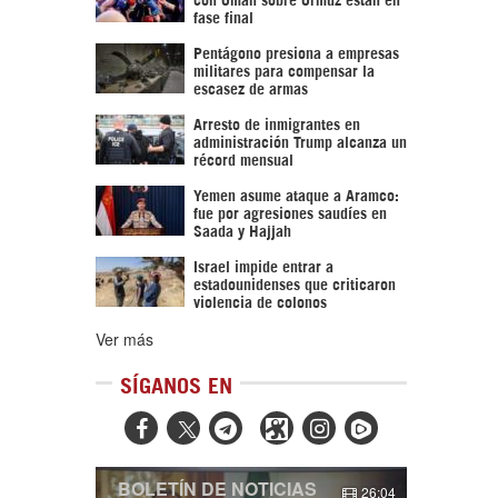
fase final
Pentágono presiona a empresas
militares para compensar la
escasez de armas
Arresto de inmigrantes en
administración Trump alcanza un
récord mensual
Yemen asume ataque a Aramco:
fue por agresiones saudíes en
Saada y Hajjah
Israel impide entrar a
estadounidenses que criticaron
violencia de colonos
Ver más
SÍGANOS EN



BOLETÍN DE NOTICIAS
26:04