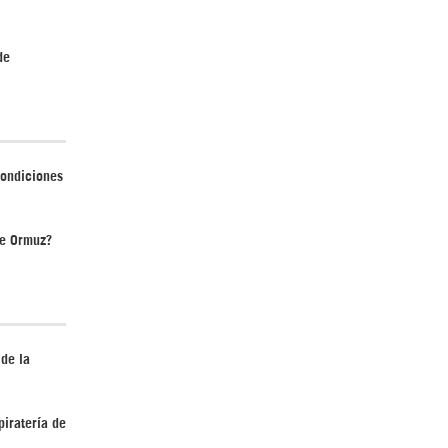
de
¿Cómo será el Golfo Pérsico sin EEUU?
condiciones
de Ormuz?
¿Por qué Estados Unidos no puede vencer
a Irán? |GrinGo!
 de la
piratería de