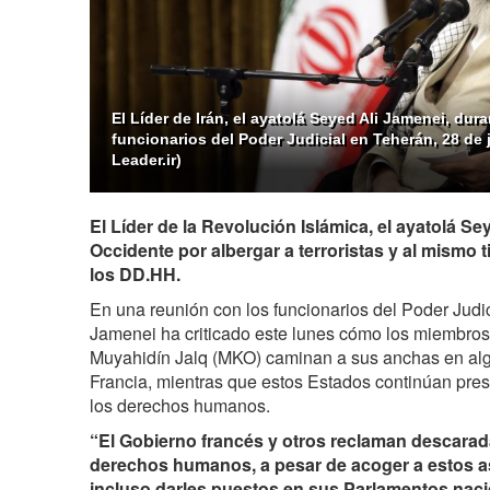
El Líder de Irán, el ayatolá Seyed Ali Jamenei, du
funcionarios del Poder Judicial en Teherán, 28 de 
Leader.ir)
El Líder de la Revolución Islámica, el ayatolá Sey
Occidente por albergar a terroristas y al mismo
los DD.HH.
En una reunión con los funcionarios del Poder Judici
Jamenei ha criticado este lunes cómo los miembros 
Muyahidín Jalq (MKO) caminan a sus anchas en al
Francia, mientras que estos Estados continúan pr
los derechos humanos.
“El Gobierno francés y otros reclaman descarad
derechos humanos, a pesar de acoger a estos as
incluso
darles puestos en sus Parlamentos nac