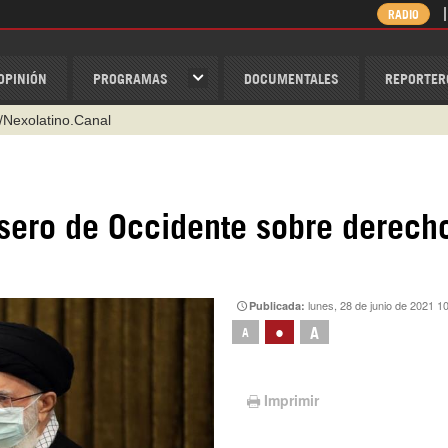
RADIO
OPINIÓN
PROGRAMAS
DOCUMENTALES
REPORTER
/Nexolatino.Canal
@nexo_latino
ino
rasero de Occidente sobre derech
ispantv
1 79 29 404
v
lunes, 28 de junio de 2021 1
Publicada:
•
A
A
Imprimir