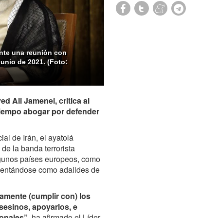
rante una reunión con
junio de 2021. (Foto:
ed Ali Jamenei, critica al
 tiempo abogar por defender
al de Irán, el ayatolá
de la banda terrorista
gunos países europeos, como
esentándose como adalides de
amente (cumplir con) los
esinos, apoyarlos, e
ionales”
, ha afirmado el Líder