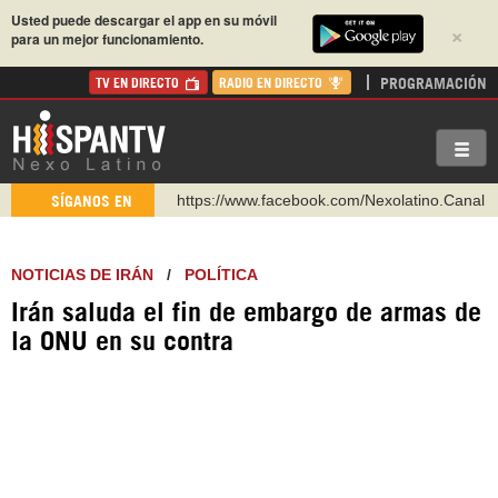
Usted puede descargar el app en su móvil
×
para un mejor funcionamiento.
PROGRAMACIÓN
TV EN DIRECTO
RADIO EN DIRECTO
https://www.facebook.com/Nexolatino.Canal
https://www.youtube.com/@nexo_latino
SÍGANOS EN
http://twitter.com/nexo_latino
https://t.me/hispantvcanal
NOTICIAS DE IRÁN
/
POLÍTICA
https://urmedium.com/c/hispantv
Irán saluda el fin de embargo de armas de
WhatsApp y Viber: +98 921 79 29 404
la ONU en su contra
Instagram como: hispan_tv