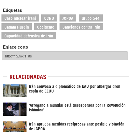
Etiquetas
Caso nuclear iraní
CSNU
JCPOA
Grupo 5+1
Sadam Husein
Occidente
Sanciones contra Irán
Capacidad defensiva de Irán
Enlace corto
RELACIONADAS
Irán convoca a diplomático de EAU por albergar dron
espía de EEUU
‘Arrogancia mundial está desesperada por la Revolución
Islámica’
Irán aprueba medidas recíprocas ante posible violación
de JCPOA