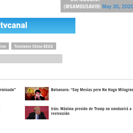
(@SAMOUSAVI9)
May 30, 202
irus
Tensiones China-EEUU
erminado”
Bolsonaro: “Soy Mesías pero No Hago Milagro
e
Irán: Máxima presión de Trump no conducirá a 
reelección