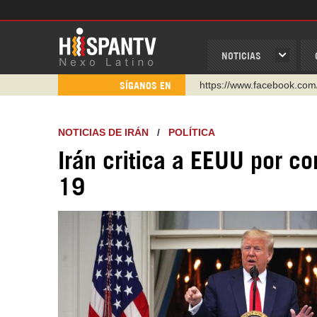
NOTICIAS
https://www.facebook.com
SÍGANOS EN
https://www.youtube.com/
http://twitter.com/nexo_lat
NOTICIAS DE IRÁN
/
POLÍTICA
https://t.me/hispantvcanal
Irán critica a EEUU por c
https://urmedium.com/c/h
19
WhatsApp y Viber: +98 92
Instagram como: hispan_t