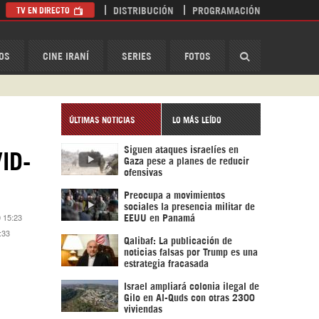
TV EN DIRECTO
DISTRIBUCIÓN
PROGRAMACIÓN
HispanTV
OS
CINE IRANÍ
SERIES
FOTOS
ÚLTIMAS NOTICIAS
LO MÁS LEÍDO
Siguen ataques israelíes en
VID-
Gaza pese a planes de reducir
ofensivas
Preocupa a movimientos
sociales la presencia militar de
 15:23
EEUU en Panamá
:33
Qalibaf: La publicación de
noticias falsas por Trump es una
estrategia fracasada
Israel ampliará colonia ilegal de
Gilo en Al-Quds con otras 2300
viviendas