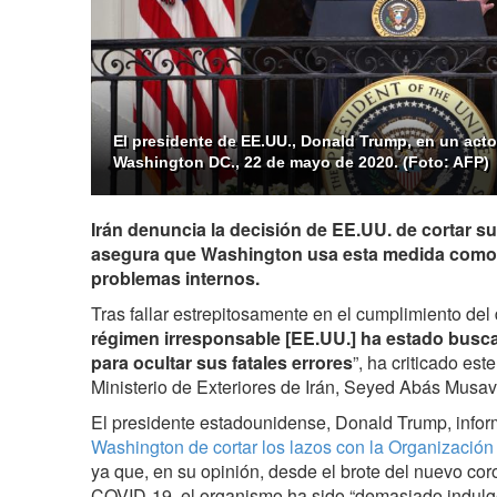
El presidente de EE.UU., Donald Trump, en un acto
Washington DC., 22 de mayo de 2020. (Foto: AFP)
Irán denuncia la decisión de EE.UU. de cortar s
asegura que Washington usa esta medida como 
problemas internos.
Tras fallar estrepitosamente en el cumplimiento del 
régimen irresponsable [EE.UU.] ha estado busca
para ocultar sus fatales errores
”, ha criticado est
Ministerio de Exteriores de Irán, Seyed Abás Musavi
El presidente estadounidense, Donald Trump, infor
Washington de cortar los lazos con la Organizació
ya que, en su opinión, desde el brote del nuevo cor
COVID-19, el organismo ha sido “demasiado indul