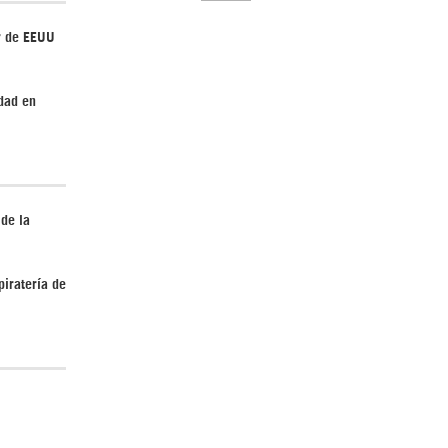
r de EEUU
dad en
El Hombre eterno | Parte 2
 de la
piratería de
CGRI de Irán asesta duros golpes a EEUU
con ataque simultáneo en Asia Occidental |
Detrás de la Razón