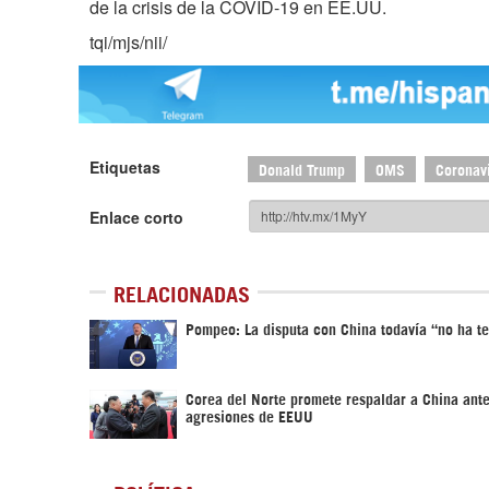
de la crisis de la COVID-19 en EE.UU.
tqi/mjs/nii/
Etiquetas
Donald Trump
OMS
Coronav
Enlace corto
RELACIONADAS
Pompeo: La disputa con China todavía “no ha t
Corea del Norte promete respaldar a China ant
agresiones de EEUU