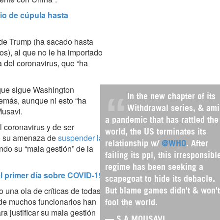
o de cúpula hasta
 de Trump (ha sacado hasta
s), al que no le ha importado
a del coronavirus, que “ha
 que sigue Washington
In the new chapter of its
demás, aunque ni esto “ha
Withdrawal series, & am
Musavi.
a pandemic that has rattled the
 coronavirus y de ser
world, the US terminates its
ió su amenaza de
suspender la
relationship w/
@WHO
. After
ndo su “mala gestión” de la
failing its ppl, this irresponsibl
regime has been seeking a
 primer día sobre COVID-19
scapegoat to hide its debacle.
 una ola de críticas de todas
But blame games didn't & won't
nde muchos funcionarios han
fool the world.
a justificar su mala gestión
— S.A MOUSAVI