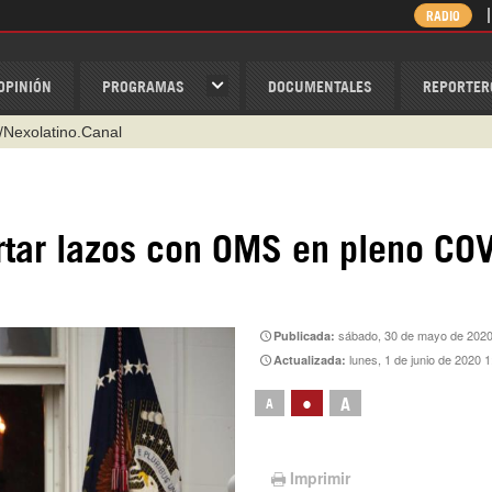
RADIO
OPINIÓN
PROGRAMAS
DOCUMENTALES
REPORTER
/Nexolatino.Canal
@nexo_latino
ino
ortar lazos con OMS en pleno CO
ispantv
1 79 29 404
v
sábado, 30 de mayo de 2020
Publicada:
lunes, 1 de junio de 2020 1
Actualizada:
•
A
A
Imprimir