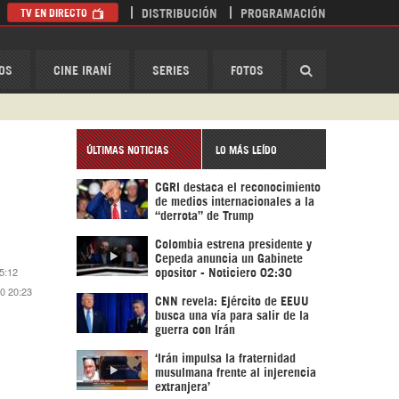
TV EN DIRECTO
DISTRIBUCIÓN
PROGRAMACIÓN
HispanTV
OS
CINE IRANÍ
SERIES
FOTOS
ÚLTIMAS NOTICIAS
LO MÁS LEÍDO
CGRI destaca el reconocimiento
de medios internacionales a la
“derrota” de Trump
Colombia estrena presidente y
Cepeda anuncia un Gabinete
5:12
opositor - Noticiero 02:30
20 20:23
CNN revela: Ejército de EEUU
busca una vía para salir de la
guerra con Irán
‘Irán impulsa la fraternidad
musulmana frente al injerencia
extranjera’