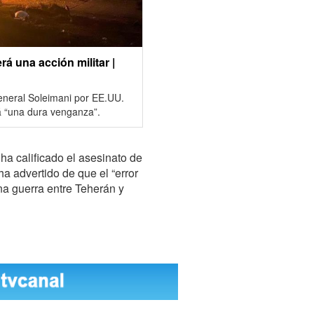
á una acción militar |
general Soleimani por EE.UU.
á “una dura venganza”.
 ha calificado el asesinato de
ha advertido de que el “error
a guerra entre Teherán y