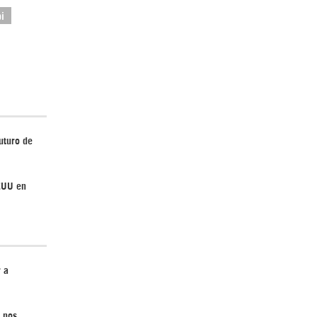
i
El Hombre eterno | Parte 2
uturo de
EEUU en
CGRI de Irán asesta duros golpes a EEUU
con ataque simultáneo en Asia Occidental |
Detrás de la Razón
r a
 nos