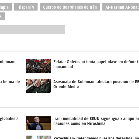
Tapia
HispanTV
Cuerpo de Guardianes de Irán
Al-Hashad Al-Shab
s
Soleimani
Zelaia: Soleimani tenía papel clave en definir f
humanidad
a bélica de
Asesinato de Soleimani afectará posición de 
Oriente Medio
globales a
Irán: mentalidad de EEUU sigue igual: aniquila
naciones como en Hiroshima
l
Pezeshkian: Defendemos nuestros derechos, no