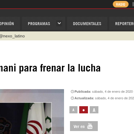
RADIO
OPINIÓN
PROGRAMAS
DOCUMENTALES
REPORTER
@nexo_latino
ino
ispantv
ani para frenar la lucha
1 79 29 404
v
/Nexolatino.Canal
sábado, 4 de enero de 2020 
Publicada:
sábado, 4 de enero de 20
Actualizada:
•
A
A
Ver en