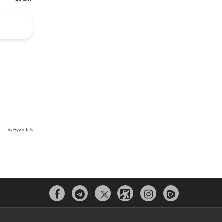


