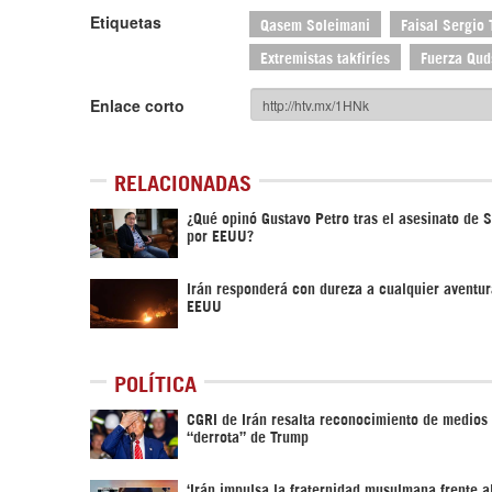
Etiquetas
Qasem Soleimani
Faisal Sergio 
Extremistas takfiríes
Fuerza Qud
Enlace corto
RELACIONADAS
¿Qué opinó Gustavo Petro tras el asesinato de 
por EEUU?
Irán responderá con dureza a cualquier aventur
EEUU
POLÍTICA
CGRI de Irán resalta reconocimiento de medios 
“derrota” de Trump
‘Irán impulsa la fraternidad musulmana frente a