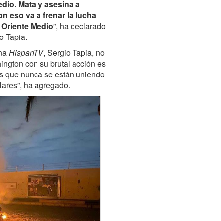
edio. Mata y asesina a
 eso va a frenar la lucha
l Oriente Medio
”, ha declarado
io Tapia.
ena
HispanTV
, Sergio Tapia, no
ington con su brutal acción es
ás que nunca se están uniendo
ulares”, ha agregado.