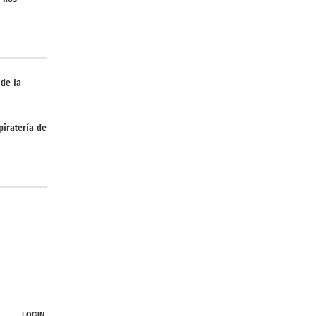
¿Cómo será el Golfo Pérsico sin EEUU?
 de la
piratería de
Irán pide “tolerancia cero” ante ataques
contra instalaciones nucleares | Detrás de
la Razón