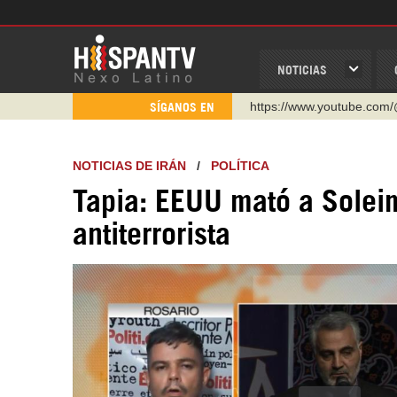
NOTICIAS
https://www.youtube.com/
SÍGANOS EN
http://twitter.com/nexo_lat
https://t.me/hispantvcanal
NOTICIAS DE IRÁN
/
POLÍTICA
https://urmedium.com/c/h
Tapia: EEUU mató a Soleim
WhatsApp y Viber: +98 92
antiterrorista
Instagram como: hispan_t
https://www.facebook.com