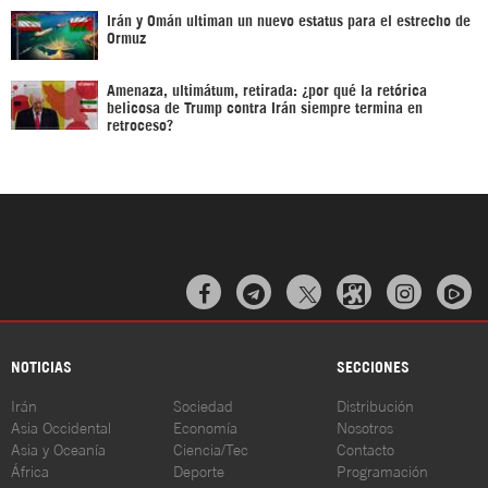
Irán y Omán ultiman un nuevo estatus para el estrecho de
Ormuz
Amenaza, ultimátum, retirada: ¿por qué la retórica
belicosa de Trump contra Irán siempre termina en
retroceso?



NOTICIAS
SECCIONES
Irán
Sociedad
Distribución
Asia Occidental
Economía
Nosotros
Asia y Oceanía
Ciencia/Tec
Contacto
África
Deporte
Programación