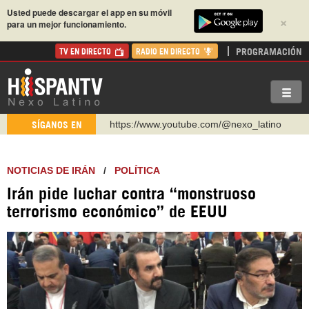
Usted puede descargar el app en su móvil
×
para un mejor funcionamiento.
PROGRAMACIÓN
TV EN DIRECTO
RADIO EN DIRECTO
https://www.youtube.com/@nexo_latino
SÍGANOS EN
http://twitter.com/nexo_latino
https://t.me/hispantvcanal
NOTICIAS DE IRÁN
/
POLÍTICA
https://urmedium.com/c/hispantv
Irán pide luchar contra “monstruoso
WhatsApp y Viber: +98 921 79 29 404
terrorismo económico” de EEUU
Instagram como: hispan_tv
https://www.facebook.com/Nexolatino.Canal