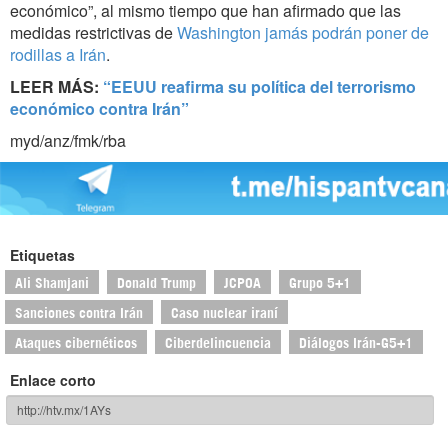
económico”, al mismo tiempo que han afirmado que las
medidas restrictivas de
Washington jamás podrán poner de
rodillas a Irán
.
LEER MÁS:
“EEUU reafirma su política del terrorismo
económico contra Irán”
myd/anz/fmk/rba
Etiquetas
Ali Shamjani
Donald Trump
JCPOA
Grupo 5+1
Sanciones contra Irán
Caso nuclear iraní
Ataques cibernéticos
Ciberdelincuencia
Diálogos Irán-G5+1
Enlace corto