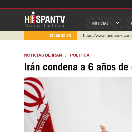
NOTICIAS
https://www.facebook.com
SÍGANOS EN
https://www.youtube.com/
http://twitter.com/nexo_lat
NOTICIAS DE IRÁN
/
POLÍTICA
https://t.me/hispantvcanal
Irán condena a 6 años de 
https://urmedium.com/c/h
WhatsApp y Viber: +98 92
Instagram como: hispan_t