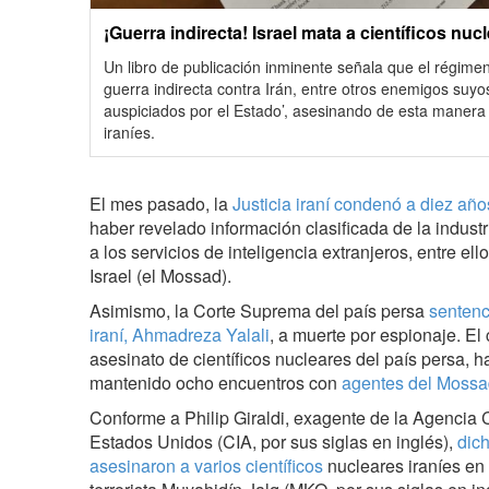
¡Guerra indirecta! Israel mata a científicos nu
Un libro de publicación inminente señala que el régimen
guerra indirecta contra Irán, entre otros enemigos suyo
auspiciados por el Estado’, asesinando de esta manera
iraníes.
El mes pasado, la
Justicia iraní condenó a diez año
haber revelado información clasificada de la industri
a los servicios de inteligencia extranjeros, entre ell
Israel (el Mossad).
Asimismo, la Corte Suprema del país persa
sentenc
iraní, Ahmadreza Yalali
, a muerte por espionaje. El
asesinato de científicos nucleares del país persa, 
mantenido ocho encuentros con
agentes del Moss
Conforme a Philip Giraldi, exagente de la Agencia C
Estados Unidos (CIA, por sus siglas en inglés),
dic
asesinaron a varios científicos
nucleares iraníes en