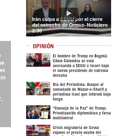
Irán culpa a EEUU por el cierre
del estrecho de Ormuz- Noticiero
2:30
OPINIÓN
e
El hombre de Trump en Bogotá:
Cómo Colombia se está
ve
acercando a EEUU e Israel bajo
les
el nuevo presidente de extrema
derecha
las
Día del Periodista: Ataque al
consulado de Mazar-e-Sharif y
periodista iraní que informó bajo
”,
fuego
“Consejo de la Paz” de Trump:
Privatización diplomática y farsa
multilateral
Crisis migratoria de Ceuta
expone el precio oculto del