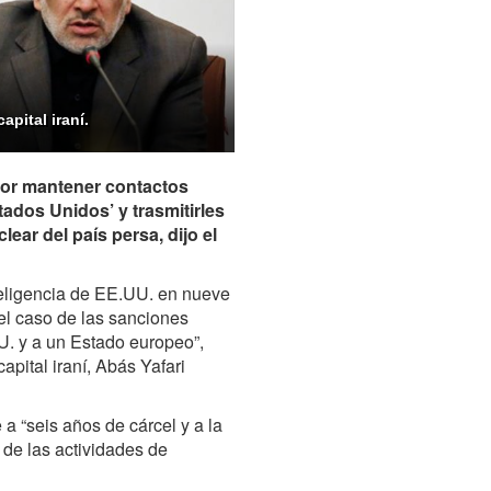
apital iraní.
 por mantener contactos
tados Unidos’ y trasmitirles
lear del país persa, dijo el
teligencia de EE.UU. en nueve
el caso de las sanciones
UU. y a un Estado europeo”,
capital iraní, Abás Yafari
a “seis años de cárcel y a la
 de las actividades de