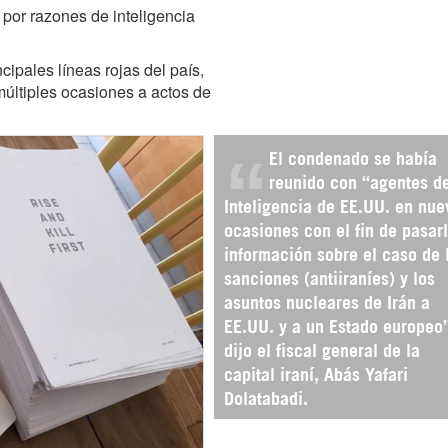
 por razones de inteligencia
cipales líneas rojas del país,
últiples ocasiones a actos de
El condenado se había
reunido con “agentes d
Inteligencia de EE.UU. en nue
ocasiones con el fin de pasar
información sobre el caso de 
sanciones (antiiraníes) y los
asuntos nucleares de Irán a
EE.UU. y a un Estado europeo
dijo el fiscal general de la
capital iraní, Abás Yafari
Dolatabadi.