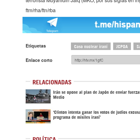
terrorista Muyahidín Jalq (MKO, por sus siglas en in
ftm/rha/ftn/rba
Etiquetas
Caso nuclear iraní
JCPOA
S
Enlace corto
RELACIONADAS
Irán se opone al plan de Japón de enviar fuerza
Medio
‘Clinton intenta ganar los votos de judíos excu
programa de misiles iraní’
POLÍTICA