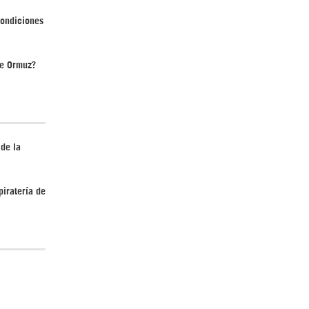
condiciones
de Ormuz?
¿Cómo será el Golfo Pérsico sin EEUU?
 de la
piratería de
¿Por qué Estados Unidos no puede vencer
a Irán? |GrinGo!