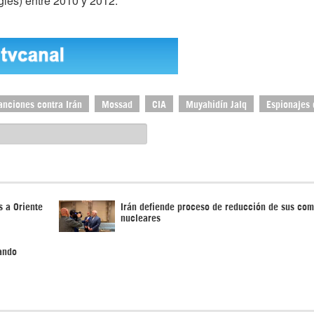
glés) entre 2010 y 2012.
anciones contra Irán
Mossad
CIA
Muyahidín Jalq
Espionajes
s a Oriente
Irán defiende proceso de reducción de sus co
nucleares
sando