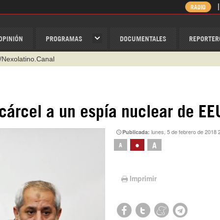
RADIO
OPINIÓN
PROGRAMAS
DOCUMENTALES
REPORTER
/Nexolatino.Canal
@nexo_latino
ino
cárcel a un espía nuclear de E
ispantv
lunes, 5 de febrero de 2018 
Publicada:
1 79 29 404
•
A
A
v
Imprimir