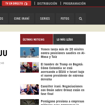
TV EN DIRECTO
DISTRIBUCIÓN
PROGRAMACIÓN
HispanTV
OS
CINE IRANÍ
SERIES
FOTOS
ÚLTIMAS NOTICIAS
LO MÁS LEÍDO
Yemen lanza más de 20 misiles
EUU
contra posiciones saudíes en Al-
Moca y Taiz
2:43
El hombre de Trump en Bogotá:
Cómo Colombia se está
acercando a EEUU e Israel bajo
el nuevo presidente de extrema
derecha
Canciller iraní: Negociaciones
con Omán sobre Ormuz están en
fase final
Pentágono presiona a empresas
militares para compensar la