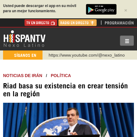
Usted puede descargar el app en su móvil
×
para un mejor funcionamiento.
PROGRAMACIÓN
TV EN DIRECTO
RADIO EN DIRECTO
https://www.youtube.com/@nexo_latino
SÍGANOS EN
http://twitter.com/nexo_latino
https://t.me/hispantvcanal
NOTICIAS DE IRÁN
/
POLÍTICA
https://urmedium.com/c/hispantv
Riad basa su existencia en crear tensión
WhatsApp y Viber: +98 921 79 29 404
en la región
Instagram como: hispan_tv
https://www.facebook.com/Nexolatino.Canal