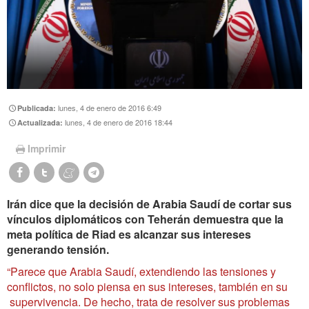
lunes, 4 de enero de 2016 6:49
Publicada:
lunes, 4 de enero de 2016 18:44
Actualizada:
Imprimir
Irán dice que la decisión de Arabia Saudí de cortar sus
vínculos diplomáticos con Teherán demuestra que la
meta política de Riad es alcanzar sus intereses
generando tensión.
“Parece que Arabia Saudí, extendiendo las tensiones y
conflictos, no solo piensa en sus intereses, también en su
supervivencia. De hecho, trata de resolver sus problemas