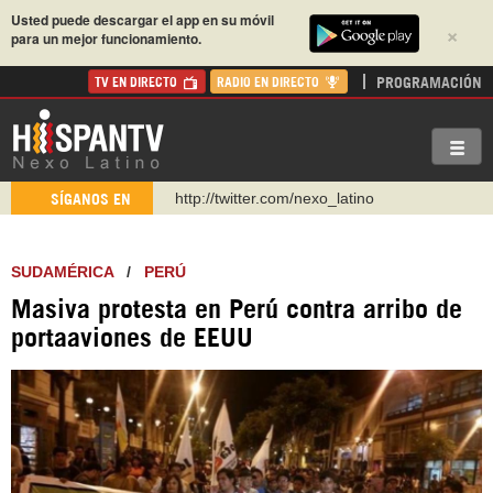
Usted puede descargar el app en su móvil
×
para un mejor funcionamiento.
PROGRAMACIÓN
TV EN DIRECTO
RADIO EN DIRECTO
http://twitter.com/nexo_latino
SÍGANOS EN
https://t.me/hispantvcanal
https://urmedium.com/c/hispantv
SUDAMÉRICA
/
PERÚ
WhatsApp y Viber: +98 921 79 29 404
Masiva protesta en Perú contra arribo de
Instagram como: hispan_tv
portaaviones de EEUU
https://www.facebook.com/Nexolatino.Canal
https://www.youtube.com/@nexo_latino