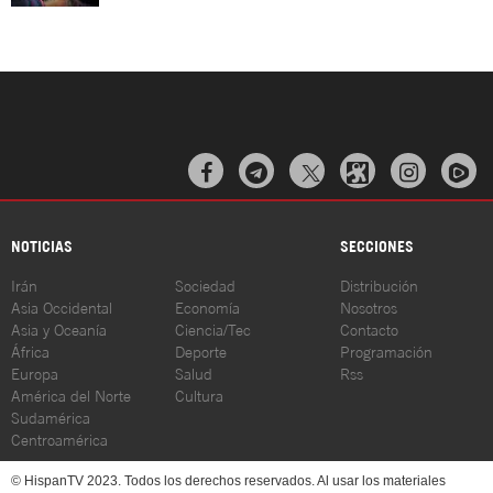



NOTICIAS
SECCIONES
Irán
Sociedad
Distribución
Asia Occidental
Economía
Nosotros
Asia y Oceanía
Ciencia/Tec
Contacto
África
Deporte
Programación
Europa
Salud
Rss
América del Norte
Cultura
Sudamérica
Centroamérica
© HispanTV 2023. Todos los derechos reservados. Al usar los materiales