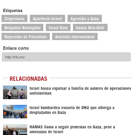
Etiquetas
Cisjordania
Apartheid Israelí
Agresión a Gaza
Benjamín Netanyahu
Israel Katz
Itamar Ben-Givir
Represión de Palestinos
Amnistía Internacional
Enlace corto
RELACIONADAS
Israel busca expulsar a familia de autores de operaciones
antisionistas
Israel bombardea escuela de ONU que alberga a
desplazados en Gaza
HAMAS llama a seguir protestas en Gaza, pese a
amenazas de Israel