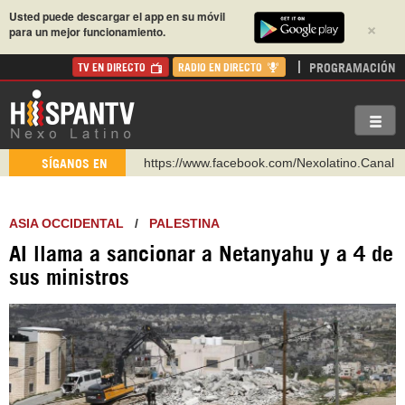
Usted puede descargar el app en su móvil
×
para un mejor funcionamiento.
PROGRAMACIÓN
TV EN DIRECTO
RADIO EN DIRECTO
https://www.facebook.com/Nexolatino.Canal
https://www.youtube.com/@nexo_latino
SÍGANOS EN
http://twitter.com/nexo_latino
https://t.me/hispantvcanal
ASIA OCCIDENTAL
/
PALESTINA
https://urmedium.com/c/hispantv
AI llama a sancionar a Netanyahu y a 4 de
WhatsApp y Viber: +98 921 79 29 404
sus ministros
Instagram como: hispan_tv