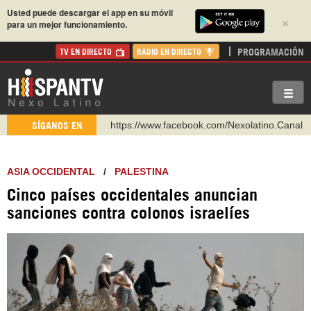
Usted puede descargar el app en su móvil
×
para un mejor funcionamiento.
PROGRAMACIÓN
TV EN DIRECTO
RADIO EN DIRECTO
https://www.facebook.com/Nexolatino.Canal
SÍGANOS EN
https://www.youtube.com/@nexo_latino
http://twitter.com/nexo_latino
ASIA OCCIDENTAL
/
PALESTINA
https://t.me/hispantvcanal
Cinco países occidentales anuncian
https://urmedium.com/c/hispantv
sanciones contra colonos israelíes
WhatsApp y Viber: +98 921 79 29 404
Instagram como: hispan_tv