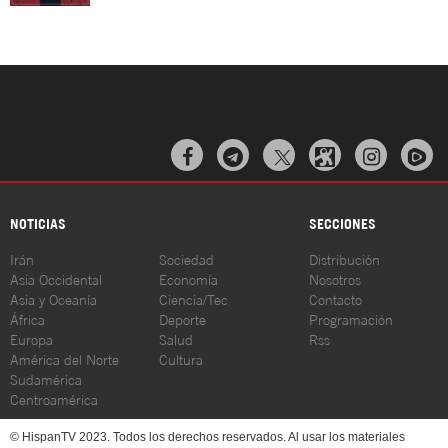



NOTICIAS
SECCIONES
Irán
Sociedad
Distribución
Asia Occidental
Economía
Nosotros
Asia y Oceanía
Ciencia/Tec
Contacto
África
Deporte
Programación
Europa
Salud
Rss
América del Norte
Cultura
Sudamérica
Centroamérica
© HispanTV 2023. Todos los derechos reservados. Al usar los materiales