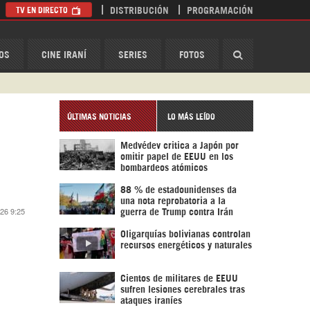
TV EN DIRECTO
DISTRIBUCIÓN
PROGRAMACIÓN
HispanTV
OS
CINE IRANÍ
SERIES
FOTOS
ÚLTIMAS NOTICIAS
LO MÁS LEÍDO
Medvédev critica a Japón por
omitir papel de EEUU en los
bombardeos atómicos
88 % de estadounidenses da
una nota reprobatoria a la
026 9:25
guerra de Trump contra Irán
Oligarquías bolivianas controlan
recursos energéticos y naturales
Cientos de militares de EEUU
sufren lesiones cerebrales tras
ataques iraníes