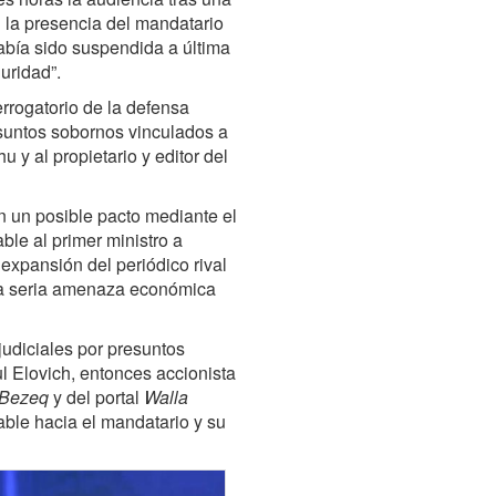
 la presencia del mandatario
había sido suspendida a última
uridad”.
errogatorio de la defensa
suntos sobornos vinculados a
y al propietario y editor del
n un posible pacto mediante el
ble al primer ministro a
expansión del periódico rival
una seria amenaza económica
udiciales por presuntos
l Elovich, entonces accionista
Bezeq
y del portal
Walla
able hacia el mandatario y su