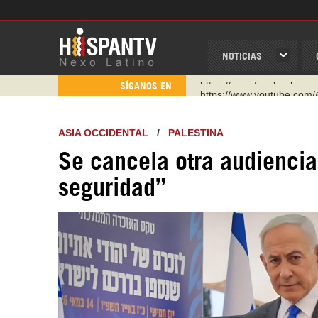
NOTICIAS
https://www.youtube.com/
SÍGANOS EN
http://twitter.com/nexo_lat
https://t.me/hispantvcanal
ASIA OCCIDENTAL
/
PALESTINA
https://urmedium.com/c/h
Se cancela otra audienci
WhatsApp y Viber: +98 92
seguridad”
Instagram como: hispan_t
https://www.facebook.com