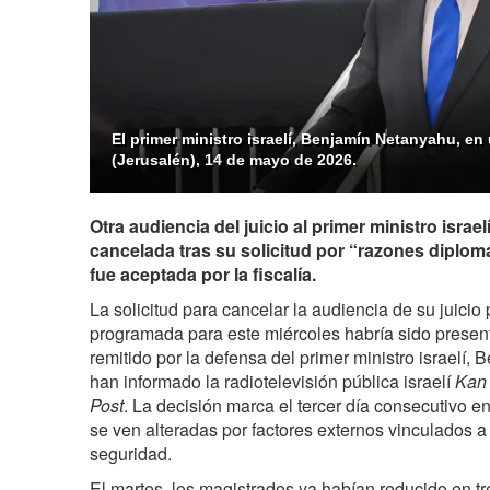
El primer ministro israelí, Benjamín Netanyahu, e
(Jerusalén), 14 de mayo de 2026.
Otra audiencia del juicio al primer ministro isra
cancelada tras su solicitud por “razones diplom
fue aceptada por la fiscalía.
La solicitud para cancelar la audiencia de su juici
programada para este miércoles habría sido presen
remitido por la defensa del primer ministro israelí
han informado la radiotelevisión pública israelí
Kan
Post
. La decisión marca el tercer día consecutivo e
se ven alteradas por factores externos vinculados a l
seguridad.
El martes, los magistrados ya habían reducido en tr