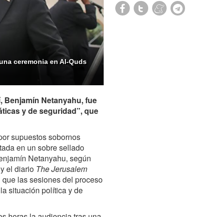
n una ceremonia en Al-Quds
elí, Benjamín Netanyahu, fue
áticas y de seguridad”, que
o por supuestos sobornos
tada en un sobre sellado
, Benjamín Netanyahu, según
y el diario
The Jerusalem
n que las sesiones del proceso
a situación política y de
es horas la audiencia tras una