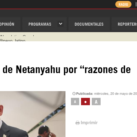
RADIO
OPINIÓN
PROGRAMAS
DOCUMENTALES
REPORTER
@nexo_latino
ino
ispantv
a de Netanyahu por “razones de
1 79 29 404
v
/Nexolatino.Canal
miércoles, 20 de mayo de 2
Publicada:
•
A
A
Imprimir