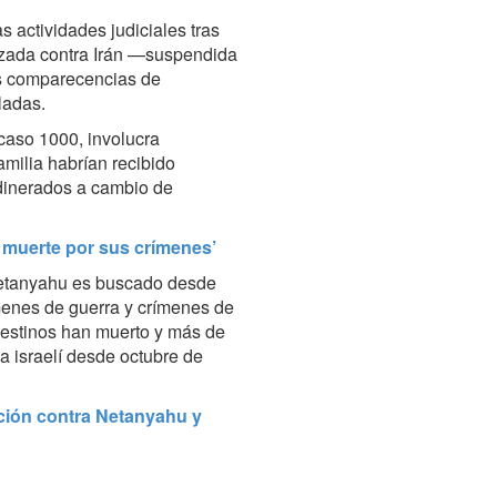
s actividades judiciales tras
nzada contra Irán —suspendida
las comparecencias de
ladas.
caso 1000, involucra
milia habrían recibido
adinerados a cambio de
 muerte por sus crímenes’
Netanyahu es buscado desde
ímenes de guerra y crímenes de
estinos han muerto y más de
a israelí desde octubre de
ción contra Netanyahu y