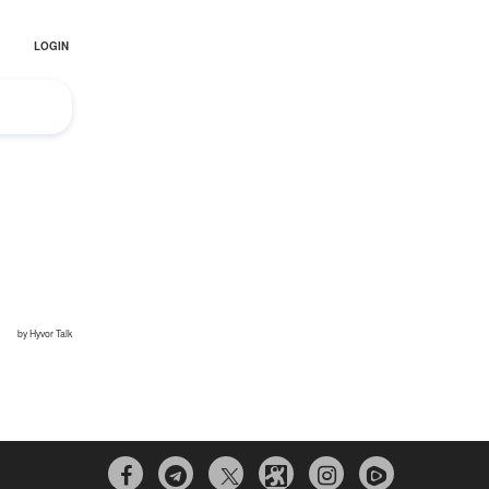


