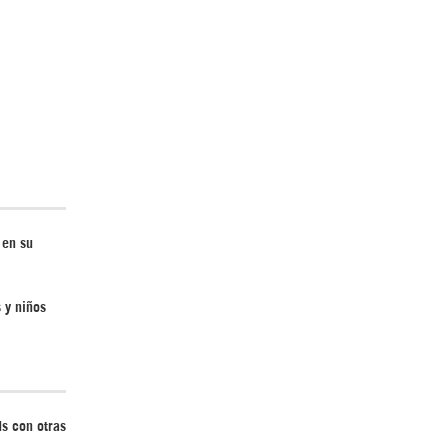
Irán pide “tolerancia cero” ante ataques
contra instalaciones nucleares | Detrás de
la Razón
 en su
 y niños
“Cobarde crimen de guerra”: Irán denuncia
ataque de EEUU a su hospital infantil |
Detrás de la Razón
ds con otras