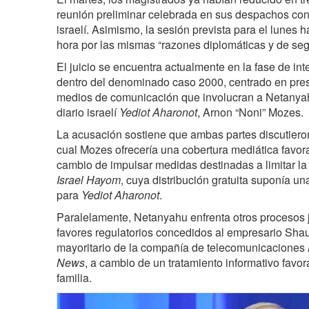
reunión preliminar celebrada en sus despachos con
israelí. Asimismo, la sesión prevista para el lunes 
hora por las mismas “razones diplomáticas y de seg
El juicio se encuentra actualmente en la fase de int
dentro del denominado caso 2000, centrado en pre
medios de comunicación que involucran a Netanyahu 
diario israelí
Yediot Aharonot
, Arnon “Noni” Mozes.
La acusación sostiene que ambas partes discutiero
cual Mozes ofrecería una cobertura mediática favora
cambio de impulsar medidas destinadas a limitar la 
Israel Hayom
, cuya distribución gratuita suponía 
para
Yediot Aharonot
.
Paralelamente, Netanyahu enfrenta otros procesos j
favores regulatorios concedidos al empresario Shau
mayoritario de la compañía de telecomunicaciones
News
, a cambio de un tratamiento informativo favor
familia.