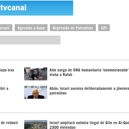
sraelí
Agresión a Gaza
Represión de Palestinos
CPI
Gaza tras
Alto cargo de ONG humanitaria ‘conmocionado’
visita a Rafah
ibir a
Abás: Israel asesina deliberadamente a jóvenes
palestinos
 de reducir
Israel ampliará colonia ilegal de Gilo en Al-Qu
2300 viviendas