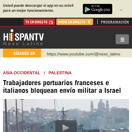
Usted puede descargar el app en su móvil
×
para un mejor funcionamiento.
PROGRAMACIÓN
TV EN DIRECTO
RADIO EN DIRECTO
https://www.youtube.com/@nexo_latino
SÍGANOS EN
http://twitter.com/nexo_latino
https://t.me/hispantvcanal
ASIA OCCIDENTAL
/
PALESTINA
https://urmedium.com/c/hispantv
Trabajadores portuarios franceses e
WhatsApp y Viber: +98 921 79 29 404
italianos bloquean envío militar a Israel
Instagram como: hispan_tv
https://www.facebook.com/Nexolatino.Canal