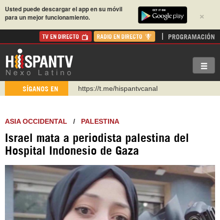
Usted puede descargar el app en su móvil
×
para un mejor funcionamiento.
PROGRAMACIÓN
TV EN DIRECTO
RADIO EN DIRECTO
https://t.me/hispantvcanal
SÍGANOS EN
https://urmedium.com/c/hispantv
WhatsApp y Viber: +98 921 79 29 404
ASIA OCCIDENTAL
/
PALESTINA
Instagram como: hispan_tv
Israel mata a periodista palestina del
https://www.facebook.com/Nexolatino.Canal
Hospital Indonesio de Gaza
https://www.youtube.com/@nexo_latino
http://twitter.com/nexo_latino