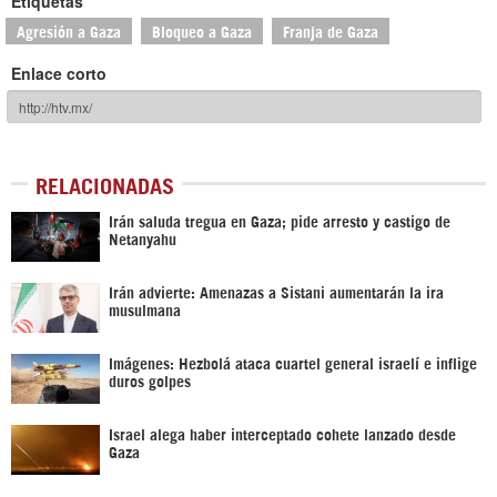
Etiquetas
Agresión a Gaza
Bloqueo a Gaza
Franja de Gaza
Enlace corto
RELACIONADAS
Irán saluda tregua en Gaza; pide arresto y castigo de
Netanyahu
Irán advierte: Amenazas a Sistani aumentarán la ira
musulmana
Imágenes: Hezbolá ataca cuartel general israelí e inflige
duros golpes
Israel alega haber interceptado cohete lanzado desde
Gaza