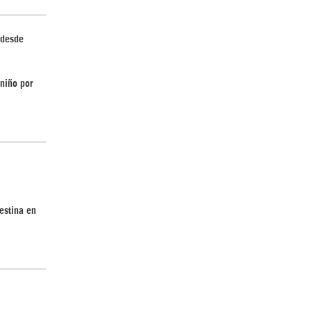
 desde
El Hombre eterno | Parte 2
 niño por
CGRI de Irán asesta duros golpes a EEUU
estina en
con ataque simultáneo en Asia Occidental |
Detrás de la Razón