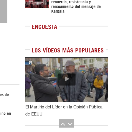
recuerdo, resistencia y
renacimiento del mensaje de
Karbala
ENCUESTA
LOS VÍDEOS MÁS POPULARES
1
de
5
les de
El Martirio del Líder en la Opinión Pública
de EEUU
tino en