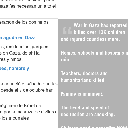
azatíes necesitan un alto el
beración de los dos niños
War in Gaza has reported
killed over 13K children
ión aguda en Gaza
and injured countless more.
os, residencias, parques
s en Gaza, de ahí la
Homes, schools and hospitals i
eres y niños.
ruin.
ues, hambre y
Teachers, doctors and
humanitarians killed.
aza anunció el sábado que las
a desde el 7 de octubre han
Famine is imminent.
égimen de Israel de
The level and speed of
 por la matanza de civiles en
destruction are shocking.
 los tribunales
Children need a ceasefire NOW