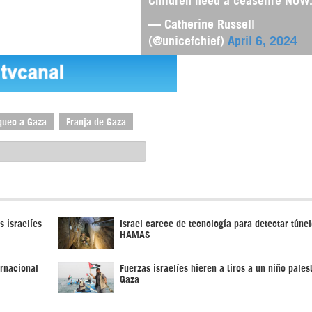
— Catherine Russell
(@unicefchief)
April 6, 2024
queo a Gaza
Franja de Gaza
s israelíes
Israel carece de tecnología para detectar túne
HAMAS
ernacional
Fuerzas israelíes hieren a tiros a un niño pales
Gaza