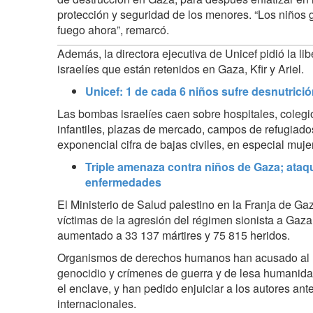
protección y seguridad de los menores. “Los niños g
fuego ahora”, remarcó.
Además, la directora ejecutiva de Unicef pidió la li
israelíes que están retenidos en Gaza, Kfir y Ariel.
Unicef: 1 de cada 6 niños sufre desnutric
Las bombas israelíes caen sobre hospitales, colegi
infantiles, plazas de mercado, campos de refugiado
exponencial cifra de bajas civiles, en especial muj
Triple amenaza contra niños de Gaza; ataq
enfermedades
El Ministerio de Salud palestino en la Franja de G
víctimas de la agresión del régimen sionista a Gaz
aumentado a 33 137 mártires y 75 815 heridos.
Organismos de derechos humanos han acusado al r
genocidio y crímenes de guerra y de lesa humanidad
el enclave, y han pedido enjuiciar a los autores ante
internacionales.