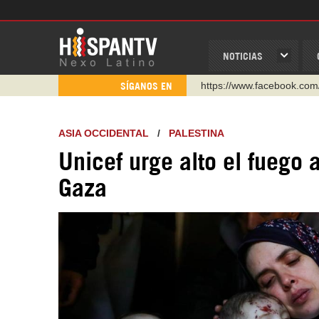
NOTICIAS
https://www.facebook.com
SÍGANOS EN
https://www.youtube.com/
http://twitter.com/nexo_lat
ASIA OCCIDENTAL
/
PALESTINA
https://t.me/hispantvcanal
Unicef urge alto el fuego
https://urmedium.com/c/h
Gaza
WhatsApp y Viber: +98 92
Instagram como: hispan_t