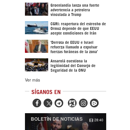
Groenlandia lanza una fuerte
advertencia a petrolera
vinculada a Trump
CGRI: reapertura del estrecho de
Ormuz depende de que EEUU
acepte condiciones de Irán
‘Derrota de EEUU e Israel
refuerza llamado a expulsar
fuerzas foráneas de la zona’
Ansarolá cuestiona la
legitimidad del Consejo de
Seguridad de la ONU
Ver más
SÍGANOS EN



BOLETÍN DE NOTICIAS
28:40