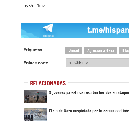
ayk/ctl/tmv
Etiquetas
Unicef
Agresión a Gaza
Blo
Enlace corto
RELACIONADAS
9 jóvenes palestinos resultan heridos en ataque
El fin de Gaza auspiciado por la comunidad int