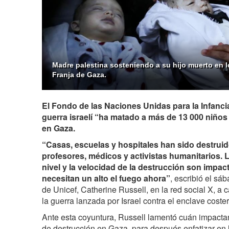
Madre palestina sosteniendo a su hijo muerto en lo
Franja de Gaza.
El Fondo de las Naciones Unidas para la Infancia
guerra israelí “ha matado a más de 13 000 niño
en Gaza.
“Casas, escuelas y hospitales han sido destrui
profesores, médicos y activistas humanitarios. 
nivel y la velocidad de la destrucción son impa
necesitan un alto el fuego ahora”
, escribió el sáb
de Unicef, Catherine Russell, en la red social X, a
la guerra lanzada por Israel contra el enclave coster
Ante esta coyuntura, Russell lamentó cuán impactan
de destrucción en Gaza, para después enfatizar en 