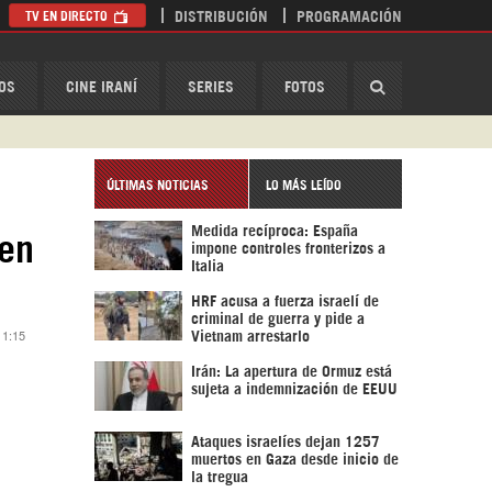
TV EN DIRECTO
DISTRIBUCIÓN
PROGRAMACIÓN
HispanTV
OS
CINE IRANÍ
SERIES
FOTOS
ÚLTIMAS NOTICIAS
LO MÁS LEÍDO
Medida recíproca: España
 en
impone controles fronterizos a
Italia
HRF acusa a fuerza israelí de
criminal de guerra y pide a
11:15
Vietnam arrestarlo
Irán: La apertura de Ormuz está
sujeta a indemnización de EEUU
Ataques israelíes dejan 1257
muertos en Gaza desde inicio de
la tregua