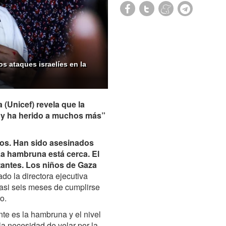
s ataques israelíes en la
 (Unicef) revela que la
s y ha herido a muchos más”
dos. Han sido asesinados
La hambruna está cerca. El
ctantes. Los niños de Gaza
ado la directora ejecutiva
 casi seis meses de cumplirse
o.
te es la hambruna y el nivel
la necesidad de velar por la