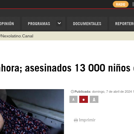
RADIO
OPINIÓN
PROGRAMAS
DOCUMENTALES
REPORTER
/Nexolatino.Canal
@nexo_latino
ino
 ahora; asesinados 13 000 niños
ispantv
1 79 29 404
v
domingo, 7 de abril de 2024 
Publicada:
•
A
A
Imprimir