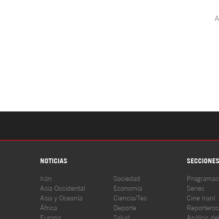
NOTICIAS
SECCIONE
Irán
Sociedad
Programas
Asia Occidental
Economía
Series
Asia y Oceanía
Ciencia/Tec
Cine Iraní
África
Deporte
Reporteros
Europa
Salud
Análisis de