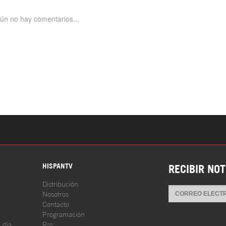
S
HISPANTV
RECIBIR NOT
Distribución
Nosotros
Contacto
Programación
l día
Rss