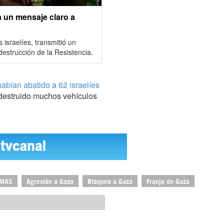
 un mensaje claro a
israelíes, transmitió un
destrucción de la Resistencia.
habían abatido a 62 israelíes
destruido muchos vehículos
MAS
Agresión a Gaza
Bloqueo a Gaza
Franja de Gaza