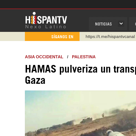
NOTICIAS
https://urmedium.com/c/h
SÍGANOS EN
WhatsApp y Viber: +98 92
Instagram como: hispan_t
ASIA OCCIDENTAL
/
PALESTINA
https://www.facebook.com
HAMAS pulveriza un transp
https://www.youtube.com/
Gaza
http://twitter.com/nexo_lat
https://t.me/hispantvcanal