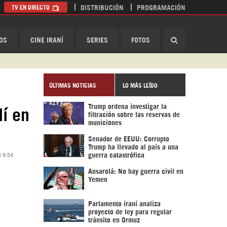
TV EN DIRECTO
DISTRIBUCIÓN
PROGRAMACIÓN
HispanTV
OS
CINE IRANÍ
SERIES
FOTOS
ÚLTIMAS NOTICIAS
LO MÁS LEÍDO
Trump ordena investigar la
lí en
filtración sobre las reservas de
municiones
Senador de EEUU: Corrupto
Trump ha llevado al país a una
4 9:54
guerra catastrófica
Ansarolá: No hay guerra civil en
Yemen
Parlamento iraní analiza
proyecto de ley para regular
tránsito en Ormuz