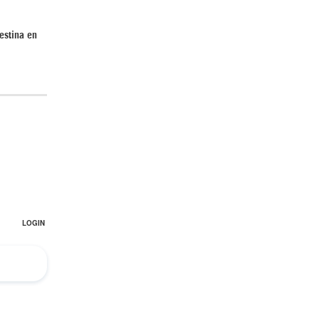
estina en
Irán pide “tolerancia cero” ante ataques
contra instalaciones nucleares | Detrás de
la Razón
¿Cómo será el Golfo Pérsico sin EEUU?