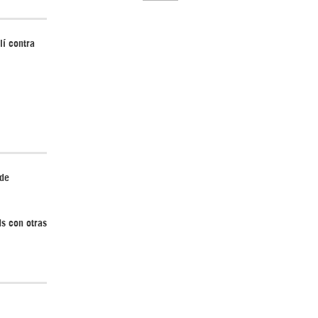
lí contra
El Hombre eterno | Parte 2
 de
CGRI de Irán asesta duros golpes a EEUU
ds con otras
con ataque simultáneo en Asia Occidental |
Detrás de la Razón