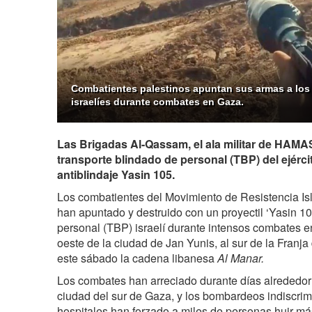
Combatientes palestinos apuntan sus armas a los
israelíes durante combates en Gaza.
Las Brigadas Al-Qassam, el ala militar de HAMAS
transporte blindado de personal (TBP) del ejércit
antiblindaje Yasin 105.
Los combatientes del Movimiento de Resistencia I
han apuntado y destruido con un proyectil ‘Yasin 10
personal (TBP) israelí durante intensos combates en
oeste de la ciudad de Jan Yunis, al sur de la Franj
este sábado la cadena libanesa
Al Manar.
Los combates han arreciado durante días alrededor
ciudad del sur de Gaza, y los bombardeos indiscrim
hospitales han forzado a miles de personas huir más