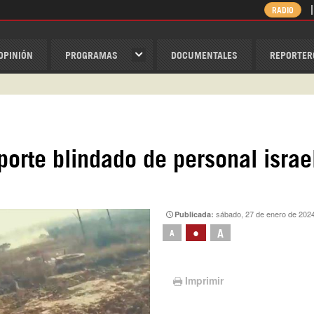
RADIO
OPINIÓN
PROGRAMAS
DOCUMENTALES
REPORTER
ispantv
1 79 29 404
v
/Nexolatino.Canal
orte blindado de personal israe
@nexo_latino
ino
sábado, 27 de enero de 202
Publicada:
•
A
A
Imprimir