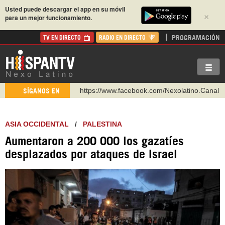
Usted puede descargar el app en su móvil
×
para un mejor funcionamiento.
PROGRAMACIÓN
TV EN DIRECTO
RADIO EN DIRECTO
https://www.facebook.com/Nexolatino.Canal
SÍGANOS EN
https://www.youtube.com/@nexo_latino
http://twitter.com/nexo_latino
ASIA OCCIDENTAL
/
PALESTINA
https://t.me/hispantvcanal
Aumentaron a 200 000 los gazatíes
https://urmedium.com/c/hispantv
desplazados por ataques de Israel
WhatsApp y Viber: +98 921 79 29 404
Instagram como: hispan_tv