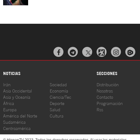



NOTICIAS
SECCIONES
Irán
Sociedad
Distribución
Asia Occidental
Economía
Nosotros
Asia y Oceanía
Ciencia/Tec
Contacto
África
Deporte
Programación
Europa
Salud
Rss
América del Norte
Cultura
Sudamérica
Centroamérica
© HispanTV 2023. Todos los derechos reservados. Al usar los materiales