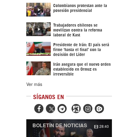
Colombianos protestan ante la
posesión presidencial
Trabajadores chilenos se
movilizan contra la reforma
laboral de Kast
Presidente de Irán: El país será
firme ‘hasta el final’ con la
decisión del Líder
Irán asegura que el nuevo orden
establecido en Ormuz es
irreversible
Ver más
SÍGANOS EN



BOLETÍN DE NOTICIAS
28:40