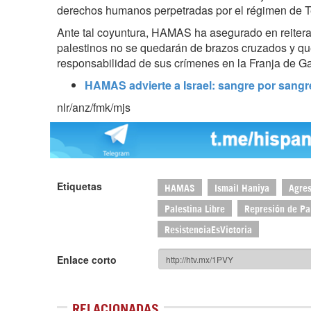
derechos humanos perpetradas por el régimen de Te
Ante tal coyuntura, HAMAS ha asegurado en reiter
palestinos no se quedarán de brazos cruzados y qu
responsabilidad de sus crímenes en la Franja de G
HAMAS advierte a Israel: sangre por sangre,
nlr/anz/fmk/mjs
Etiquetas
HAMAS
Ismail Haniya
Agres
Palestina Libre
Represión de Pa
ResistenciaEsVictoria
Enlace corto
RELACIONADAS