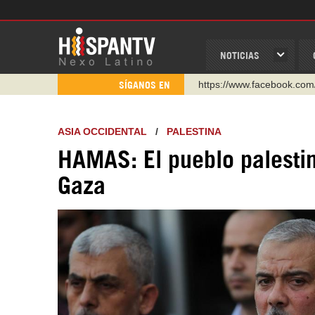
NOTICIAS
https://www.facebook.com
SÍGANOS EN
https://www.youtube.com/
http://twitter.com/nexo_lat
ASIA OCCIDENTAL
/
PALESTINA
https://t.me/hispantvcanal
HAMAS: El pueblo palestin
https://urmedium.com/c/h
Gaza
WhatsApp y Viber: +98 92
Instagram como: hispan_t