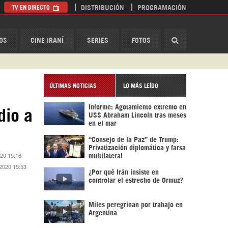
TV EN DIRECTO
DISTRIBUCIÓN
PROGRAMACIÓN
HispanTV
OS
CINE IRANÍ
SERIES
FOTOS
ÚLTIMAS NOTICIAS
LO MÁS LEÍDO
Informe: Agotamiento extremo en
dio a
USS Abraham Lincoln tras meses
en el mar
“Consejo de la Paz” de Trump:
Privatización diplomática y farsa
020 15:16
multilateral
 2020 15:53
¿Por qué Irán insiste en
controlar el estrecho de Ormuz?
Miles peregrinan por trabajo en
Argentina