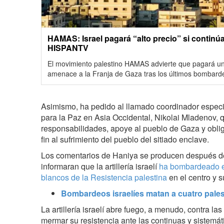
HAMAS: Israel pagará “alto precio” si continú
HISPANTV
El movimiento palestino HAMAS advierte que pagará un 
amenace a la Franja de Gaza tras los últimos bombarde
Asimismo, ha pedido al llamado coordinador espec
para la Paz en Asia Occidental, Nikolai Mladenov,
responsabilidades, apoye al pueblo de Gaza y oblig
fin al sufrimiento del pueblo del sitiado enclave.
Los comentarios de Haniya se producen después d
informaran que la artillería israelí
ha bombardeado e
blancos de la Resistencia palestina
en el centro y s
Bombardeos israelíes matan a cuatro pale
La artillería israelí abre fuego, a menudo, contra 
mermar su resistencia ante las continuas y sistemát