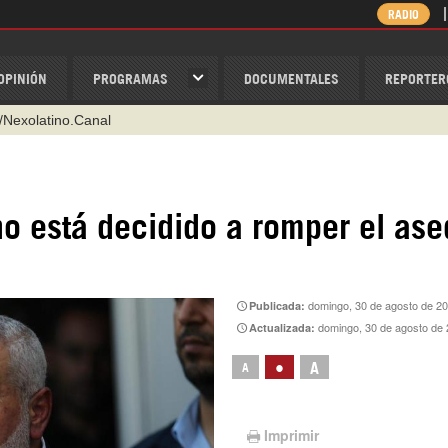
RADIO
OPINIÓN
PROGRAMAS
DOCUMENTALES
REPORTER
/Nexolatino.Canal
@nexo_latino
ino
o está decidido a romper el ase
ispantv
1 79 29 404
v
domingo, 30 de agosto de 2
Publicada:
domingo, 30 de agosto de
Actualizada:
•
A
A
Imprimir