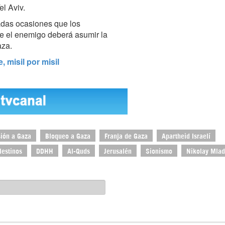
l Aviv.
adas ocasiones que los
e el enemigo deberá asumir la
aza.
 misil por misil
ión a Gaza
Bloqueo a Gaza
Franja de Gaza
Apartheid Israelí
lestinos
DDHH
Al-Quds
Jerusalén
Sionismo
Nikolay Mla