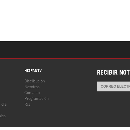
S
HISPANTV
RECIBIR NOT
Distribución
Nosotros
Contacto
Programación
l día
Rss
les