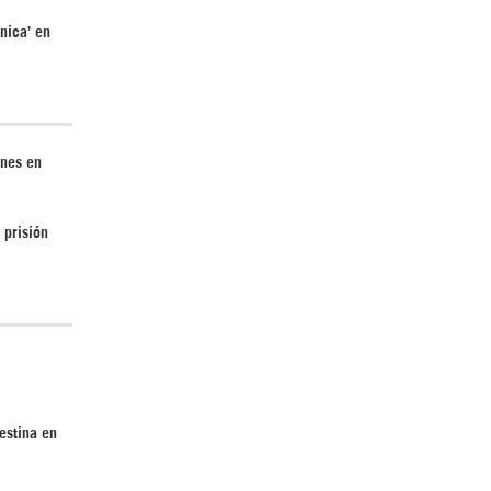
nica’ en
¿Cómo será el Golfo Pérsico sin EEUU?
enes en
 prisión
¿Por qué Estados Unidos no puede vencer
a Irán? |GrinGo!
estina en