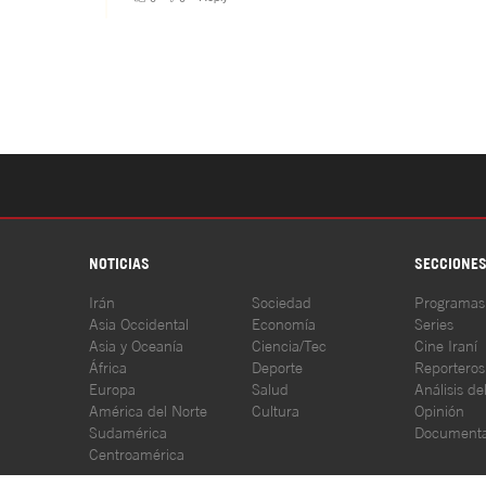
NOTICIAS
SECCIONE
Irán
Sociedad
Programas
Asia Occidental
Economía
Series
Asia y Oceanía
Ciencia/Tec
Cine Iraní
África
Deporte
Reporteros
Europa
Salud
Análisis de
América del Norte
Cultura
Opinión
Sudamérica
Documenta
Centroamérica