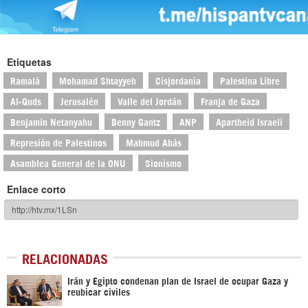
Etiquetas
Ramalá
Mohamad Shtayyeh
Cisjordania
Palestina Libre
Al-Quds
Jerusalén
Valle del Jordán
Franja de Gaza
Benjamín Netanyahu
Benny Gantz
ANP
Apartheid Israelí
Represión de Palestinos
Mahmud Abás
Asamblea General de la ONU
Sionismo
Enlace corto
RELACIONADAS
Irán y Egipto condenan plan de Israel de ocupar Gaza y
reubicar civiles