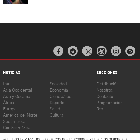



NOTICIAS
SECCIONES
Irán
Sociedad
Distribución
Asia Occidental
Economía
Nosotros
Asia y Oceanía
Ciencia/Tec
Contacto
África
Deporte
Programación
Europa
Salud
Rss
América del Norte
Cultura
Sudamérica
Centroamérica
© HispanTV 2023. Todos los derechos reservados. Al usar los materiales