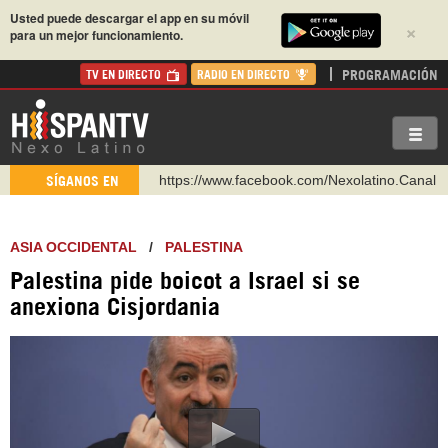
Usted puede descargar el app en su móvil
×
para un mejor funcionamiento.
PROGRAMACIÓN
TV EN DIRECTO
RADIO EN DIRECTO
https://www.facebook.com/Nexolatino.Canal
SÍGANOS EN
https://www.youtube.com/@nexo_latino
http://twitter.com/nexo_latino
ASIA OCCIDENTAL
/
PALESTINA
https://t.me/hispantvcanal
Palestina pide boicot a Israel si se
https://urmedium.com/c/hispantv
anexiona Cisjordania
WhatsApp y Viber: +98 921 79 29 404
Instagram como: hispan_tv