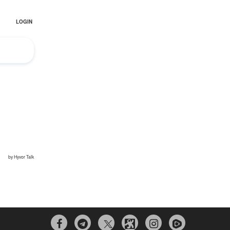


