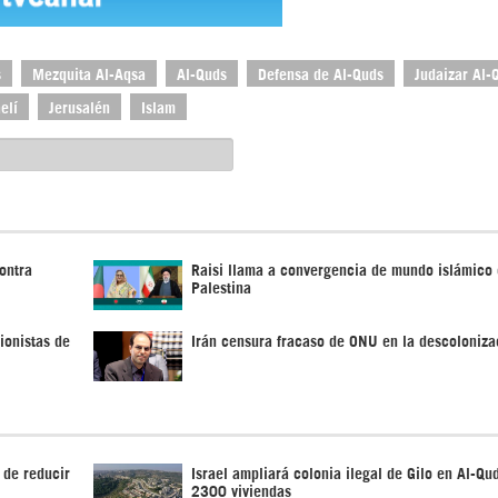
s
Mezquita Al-Aqsa
Al-Quds
Defensa de Al-Quds
Judaizar Al-
elí
Jerusalén
Islam
ontra
Raisi llama a convergencia de mundo islámico
Palestina
ionistas de
Irán censura fracaso de ONU en la descoloniza
 de reducir
Israel ampliará colonia ilegal de Gilo en Al-Qu
2300 viviendas