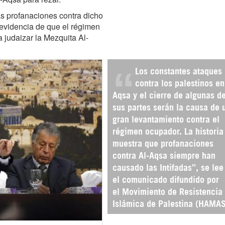
 profanaciones contra dicho
s evidencia de que el régimen
a judaizar la Mezquita Al-
Los constantes ataques
contra los palestinos en
Aqsa y el cierre de algunas d
sus partes serán la causa de 
gran levantamiento contra el
régimen ocupador. La historia
muestra que profanaciones
contra Al-Aqsa siempre han
causado las Intifadas”, se lee
el comunicado difundido por
el Movimiento de Resistencia
Islámica de Palestina (HAMAS