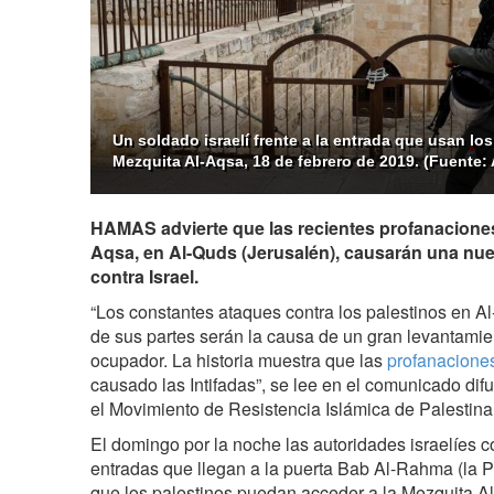
Un soldado israelí frente a la entrada que usan los 
Mezquita Al-Aqsa, 18 de febrero de 2019. (Fuente:
HAMAS advierte que las recientes profanaciones 
Aqsa, en Al-Quds (Jerusalén), causarán una nuev
contra Israel.
“Los constantes ataques contra los palestinos en Al
de sus partes serán la causa de un gran levantamie
ocupador. La historia muestra que las
profanacione
causado las Intifadas”, se lee en el comunicado dif
el Movimiento de Resistencia Islámica de Palesti
El domingo por la noche las autoridades israelíes c
entradas que llegan a la puerta Bab Al-Rahma (la 
que los palestinos puedan acceder a la Mezquita Al