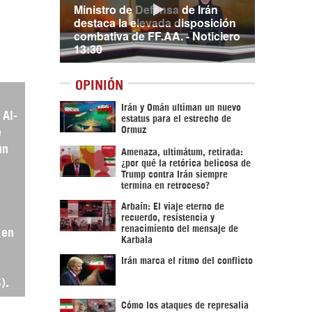
Ministro de Defensa de Irán
destaca la elevada disposición
combativa de FF.AA. - Noticiero
13:30
OPINIÓN
Irán y Omán ultiman un nuevo
 Al-
estatus para el estrecho de
Ormuz
e
un
Amenaza, ultimátum, retirada:
¿por qué la retórica belicosa de
Trump contra Irán siempre
termina en retroceso?
Arbaín: El viaje eterno de
recuerdo, resistencia y
renacimiento del mensaje de
 en
Karbala
Irán marca el ritmo del conflicto
).
Cómo los ataques de represalia