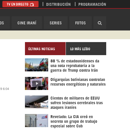
TV EN DIRECTO
DISTRIBUCIÓN
PROGRAMACIÓN
HispanTV
OS
CINE IRANÍ
SERIES
FOTOS
ÚLTIMAS NOTICIAS
LO MÁS LEÍDO
88 % de estadounidenses da
una nota reprobatoria a la
guerra de Trump contra Irán
Oligarquías bolivianas controlan
recursos energéticos y naturales
19 6:04
Cientos de militares de EEUU
sufren lesiones cerebrales tras
ataques iraníes
Revelado: La CIA creó en
secreto un grupo de trabajo
especial sobre Cub