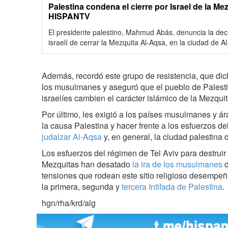
Palestina condena el cierre por Israel de la Me
HISPANTV
El presidente palestino, Mahmud Abás, denuncia la deci
israelí de cerrar la Mezquita Al-Aqsa, en la ciudad de A
Además, recordó este grupo de resistencia, que dich
los musulmanes y aseguró que el pueblo de Palesti
israelíes cambien el carácter islámico de la Mezqui
Por último, les exigió a los países musulmanes y 
la causa Palestina y hacer frente a los esfuerzos de
judaizar Al-Aqsa
y, en general, la ciudad palestina 
Los esfuerzos del régimen de Tel Aviv para destruir
Mezquitas han desatado
la ira de los musulmanes
d
tensiones que rodean este sitio religioso desempe
la primera, segunda y
tercera Intifada de Palestina
.
hgn/rha/krd/alg