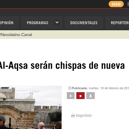
RADIO
OPINIÓN
PROGRAMAS
DOCUMENTALES
REPORTER
/Nexolatino.Canal
@nexo_latino
ino
l-Aqsa serán chispas de nueva
ispantv
1 79 29 404
v
martes, 19 de febrero de 20
Publicada:
•
A
A
Imprimir