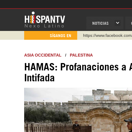
NOTICIAS
https://www.facebook.com
SÍGANOS EN
https://www.youtube.com/
http://twitter.com/nexo_lat
ASIA OCCIDENTAL
/
PALESTINA
https://t.me/hispantvcanal
HAMAS: Profanaciones a A
https://urmedium.com/c/h
Intifada
WhatsApp y Viber: +98 92
Instagram como: hispan_t