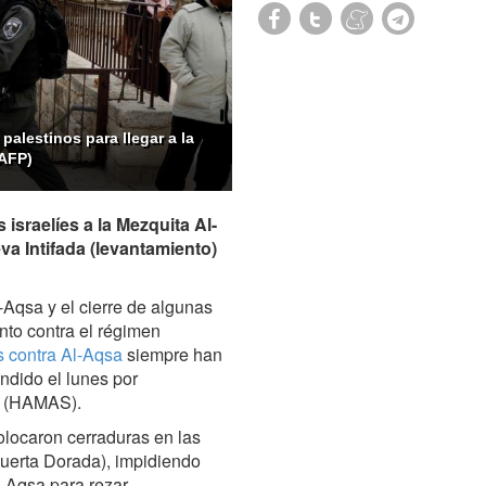
palestinos para llegar a la
 AFP)
israelíes a la Mezquita Al-
a Intifada (levantamiento)
-Aqsa y el cierre de algunas
nto contra el régimen
s contra Al-Aqsa
siempre han
undido el lunes por
na (HAMAS).
olocaron cerraduras en las
Puerta Dorada), impidiendo
-Aqsa para rezar.