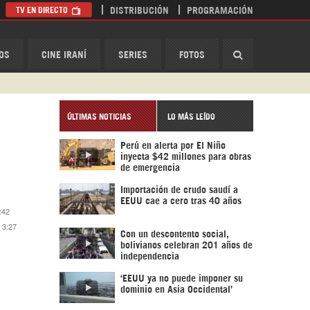
TV EN DIRECTO
DISTRIBUCIÓN
PROGRAMACIÓN
HispanTV
OS
CINE IRANÍ
SERIES
FOTOS
ÚLTIMAS NOTICIAS
LO MÁS LEÍDO
Perú en alerta por El Niño
inyecta $42 millones para obras
de emergencia
Importación de crudo saudí a
EEUU cae a cero tras 40 años
:42
8 3:27
Con un descontento social,
bolivianos celebran 201 años de
independencia
‘EEUU ya no puede imponer su
dominio en Asia Occidental’