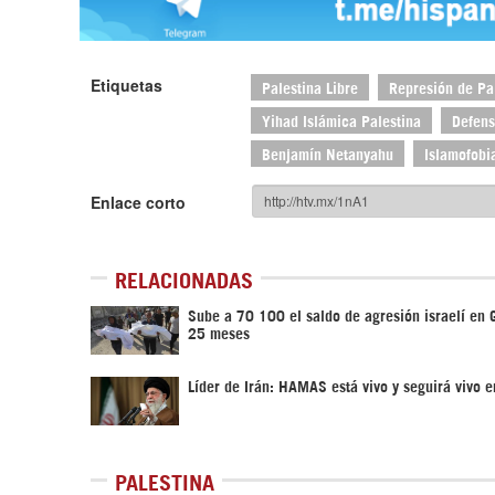
Etiquetas
Palestina Libre
Represión de Pa
Yihad Islámica Palestina
Defens
Benjamín Netanyahu
Islamofobi
Enlace corto
RELACIONADAS
Sube a 70 100 el saldo de agresión israelí en 
25 meses
Líder de Irán: HAMAS está vivo y seguirá vivo 
PALESTINA