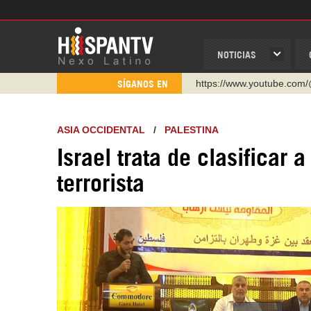
NOTICIAS
https://www.youtube.com/
SÍGANOS EN
http://twitter.com/nexo_lat
https://t.me/hispantvcanal
ASIA OCCIDENTAL
/
PALESTINA
https://urmedium.com/c/h
Israel trata de clasificar
WhatsApp y Viber: +98 92
terrorista
Instagram como: hispan_t
https://www.facebook.com