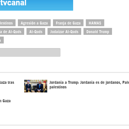
lestinos
Agresión a Gaza
Franja de Gaza
HAMAS
a de Al-Quds
Al-Quds
Judaizar Al-Quds
Donald Trump
a
Gaza tras
Jordania a Trump: Jordania es de jordanos, Pal
palestinos
en Gaza