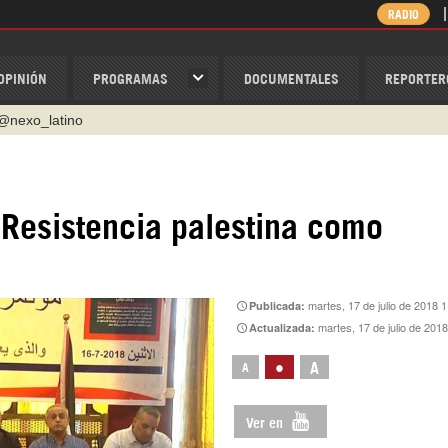
RADIO
OPINIÓN
PROGRAMAS
DOCUMENTALES
REPORTER
@nexo_latino
ino
ispantv
 a Resistencia palestina como
1 79 29 404
v
/Nexolatino.Canal
martes, 17 de julio de 2018 1
Publicada:
martes, 17 de julio de 201
Actualizada:
•
A
A
Ver en