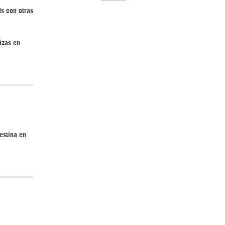
ds con otras
izas en
El Hombre eterno | Parte 2
estina en
CGRI de Irán asesta duros golpes a EEUU
con ataque simultáneo en Asia Occidental |
Detrás de la Razón