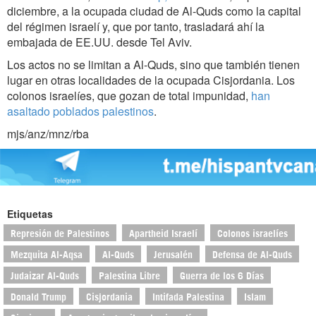
diciembre, a la ocupada ciudad de Al-Quds como la capital
del régimen israelí y, que por tanto, trasladará ahí la
embajada de EE.UU. desde Tel Aviv.
Los actos no se limitan a Al-Quds, sino que también tienen
lugar en otras localidades de la ocupada Cisjordania. Los
colonos israelíes, que gozan de total impunidad,
han
asaltado poblados palestinos
.
mjs/anz/mnz/rba
Etiquetas
Represión de Palestinos
Apartheid Israelí
Colonos israelíes
Mezquita Al-Aqsa
Al-Quds
Jerusalén
Defensa de Al-Quds
Judaizar Al-Quds
Palestina Libre
Guerra de los 6 Días
Donald Trump
Cisjordania
Intifada Palestina
Islam