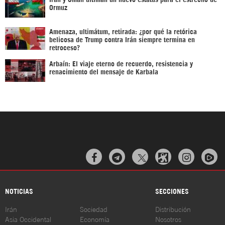
Ormuz
Amenaza, ultimátum, retirada: ¿por qué la retórica
belicosa de Trump contra Irán siempre termina en
retroceso?
Arbaín: El viaje eterno de recuerdo, resistencia y
renacimiento del mensaje de Karbala



NOTICIAS
SECCIONES
Irán
Sociedad
Distribución
Asia Occidental
Economía
Nosotros