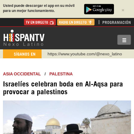
Usted puede descargar el app en su móvil
×
para un mejor funcionamiento.
PROGRAMACIÓN
TV EN DIRECTO
RADIO EN DIRECTO
https://www.youtube.com/@nexo_latino
SÍGANOS EN
http://twitter.com/nexo_latino
https://t.me/hispantvcanal
ASIA OCCIDENTAL
/
PALESTINA
https://urmedium.com/c/hispantv
Israelíes celebran boda en Al-Aqsa para
WhatsApp y Viber: +98 921 79 29 404
provocar a palestinos
Instagram como: hispan_tv
https://www.facebook.com/Nexolatino.Canal