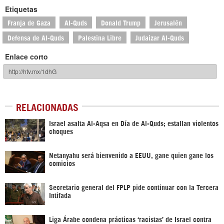
Etiquetas
Franja de Gaza
Al-Quds
Donald Trump
Jerusalén
Defensa de Al-Quds
Palestina Libre
Judaizar Al-Quds
Enlace corto
RELACIONADAS
Israel asalta Al-Aqsa en Día de Al-Quds; estallan violentos
choques
Netanyahu será bienvenido a EEUU, gane quien gane los
comicios
Secretario general del FPLP pide continuar con la Tercera
Intifada
Liga Árabe condena prácticas ‘racistas’ de Israel contra