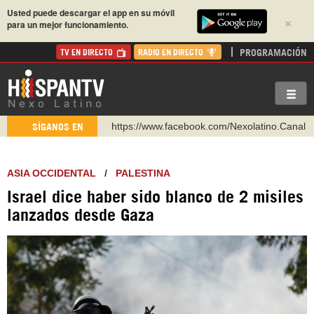
Usted puede descargar el app en su móvil
×
para un mejor funcionamiento.
PROGRAMACIÓN
TV EN DIRECTO
RADIO EN DIRECTO
https://www.facebook.com/Nexolatino.Canal
SÍGANOS EN
https://www.youtube.com/@nexo_latino
http://twitter.com/nexo_latino
ASIA OCCIDENTAL
/
PALESTINA
https://t.me/hispantvcanal
Israel dice haber sido blanco de 2 misiles
https://urmedium.com/c/hispantv
lanzados desde Gaza
WhatsApp y Viber: +98 921 79 29 404
Instagram como: hispan_tv