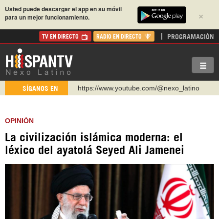
Usted puede descargar el app en su móvil
×
para un mejor funcionamiento.
PROGRAMACIÓN
TV EN DIRECTO
RADIO EN DIRECTO
https://www.youtube.com/@nexo_latino
SÍGANOS EN
http://twitter.com/nexo_latino
https://t.me/hispantvcanal
OPINIÓN
https://urmedium.com/c/hispantv
La civilización islámica moderna: el
WhatsApp y Viber: +98 921 79 29 404
léxico del ayatolá Seyed Ali Jamenei
Instagram como: hispan_tv
https://www.facebook.com/Nexolatino.Canal