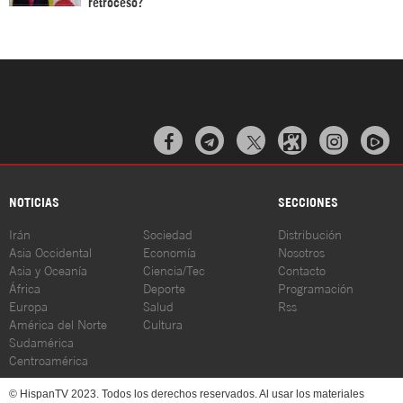
retroceso?



NOTICIAS
SECCIONES
Irán
Sociedad
Distribución
Asia Occidental
Economía
Nosotros
Asia y Oceanía
Ciencia/Tec
Contacto
África
Deporte
Programación
Europa
Salud
Rss
América del Norte
Cultura
Sudamérica
Centroamérica
© HispanTV 2023. Todos los derechos reservados. Al usar los materiales