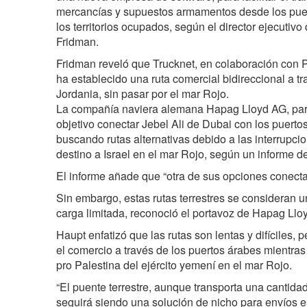
mercancías y supuestos armamentos desde los puert
los territorios ocupados, según el director ejecutiv
Fridman.
Fridman reveló que Trucknet, en colaboración con
ha establecido una ruta comercial bidireccional a t
Jordania, sin pasar por el mar Rojo.
La compañía naviera alemana Hapag Lloyd AG, parte
objetivo conectar Jebel Ali de Dubai con los puerto
buscando rutas alternativas debido a las interrupci
destino a Israel en el mar Rojo, según un informe 
El informe añade que “otra de sus opciones conecta 
Sin embargo, estas rutas terrestres se consideran u
carga limitada, reconoció el portavoz de Hapag Llo
Haupt enfatizó que las rutas son lentas y difíciles,
el comercio a través de los puertos árabes mientra
pro Palestina del ejército yemení en el mar Rojo.
“El puente terrestre, aunque transporta una cantidad 
seguirá siendo una solución de nicho para envíos es