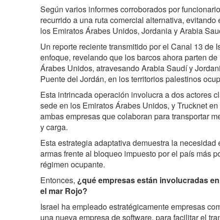
Según varios informes corroborados por funcionarios
recurrido a una ruta comercial alternativa, evitando
los Emiratos Árabes Unidos, Jordania y Arabia Sau
Un reporte reciente transmitido por el Canal 13 de 
enfoque, revelando que los barcos ahora parten de 
Árabes Unidos, atravesando Arabia Saudí y Jordania
Puente del Jordán, en los territorios palestinos ocu
Esta intrincada operación involucra a dos actores 
sede en los Emiratos Árabes Unidos, y Trucknet en l
ambas empresas que colaboran para transportar m
y carga.
Esta estrategia adaptativa demuestra la necesidad e
armas frente al bloqueo impuesto por el país más p
régimen ocupante.
Entonces,
¿qué empresas están involucradas en el
el mar Rojo?
Israel ha empleado estratégicamente empresas como
una nueva empresa de software, para facilitar el tra