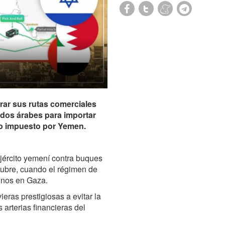
erar sus rutas comerciales
ados árabes para importar
jo impuesto por Yemen.
jército yemení contra buques
ctubre, cuando el régimen de
tinos en Gaza.
ras prestigiosas a evitar la
s arterias financieras del