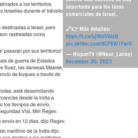
tinados a los territorios
importante para los lazos
israelíes durante el tránsito
comerciales de Israel.
 destinadas a Israel, pero
🔗👉 Más detalles:
ni son rastreadas como
https://t.co/uj9hdVGtzQ
pic.twitter.com/dCP8W1FwrC
' pasaran por sus territorios”.
— HispanTV (@Nexo_Latino)
ques de guerra de Estados
December 30, 2023
 de Suez, las danesas Maersk,
nvío de buques a través de
s rutas, está desarrollando
ercancías desde la India a
do los tiempos de envío,
Seguridad Vial, Miri Regev.
e envío en 12 días, dijo Regev.
to marítimo de la India dijo
on destino a los territorios