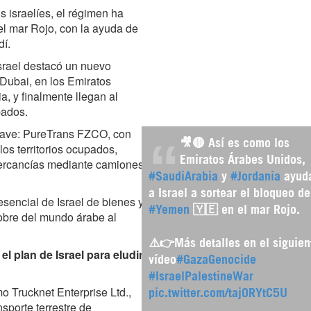
 israelíes, el régimen ha
 el mar Rojo, con la ayuda de
dí.
Israel destacó un nuevo
Dubai, en los Emiratos
, y finalmente llegan al
pados.
clave: PureTrans FZCO, con
🎥🔴 Así es como los
os territorios ocupados,
Emiratos Árabes Unidos,
ercancías mediante camiones
#SaudiArabia
y
#Jordania
ayud
a Israel a sortear el bloqueo de
sencial de Israel de bienes y
#Yemen
🇾🇪 en el mar Rojo.
obre del mundo árabe al
⚠️👉Más detalles en el siguien
 plan de Israel para eludir
vídeo
#GazaGenocide
#IsraelPalestineWar
 Trucknet Enterprise Ltd.,
pic.twitter.com/tajORYtC5U
nsporte terrestre de