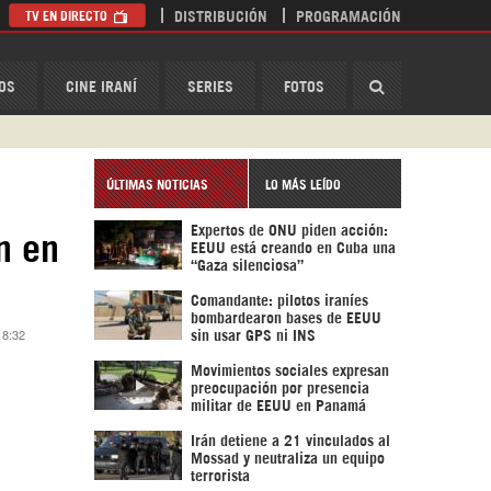
TV EN DIRECTO
DISTRIBUCIÓN
PROGRAMACIÓN
HispanTV
OS
CINE IRANÍ
SERIES
FOTOS
ÚLTIMAS NOTICIAS
LO MÁS LEÍDO
Expertos de ONU piden acción:
n en
EEUU está creando en Cuba una
“Gaza silenciosa”
Comandante: pilotos iraníes
bombardearon bases de EEUU
 8:32
sin usar GPS ni INS
Movimientos sociales expresan
preocupación por presencia
militar de EEUU en Panamá
Irán detiene a 21 vinculados al
Mossad y neutraliza un equipo
terrorista