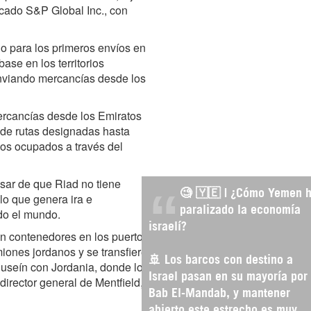
rcado S&P Global Inc., con
o para los primeros envíos en
base en los territorios
enviando mercancías desde los
ercancías desde los Emiratos
 de rutas designadas hasta
rios ocupados a través del
sar de que Riad no tiene
🧐 🇾🇪 | ¿Cómo Yemen 
lo que genera ira e
paralizado la economía
odo el mundo.
israelí?
n contenedores en los puertos
iones jordanos y se transfiere
🚢 Los barcos con destino a
 Huseín con Jordania, donde los
Israel pasan en su mayoría por
director general de Mentfield,
Bab El-Mandab, y mantener
abierto este estrecho es muy