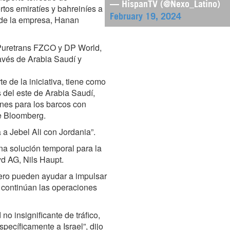
— HispanTV (@Nexo_Latino)
os emiratíes y bahreiníes a
February 19, 2024
o de la empresa, Hanan
 Puretrans FZCO y DP World,
ravés de Arabia Saudí y
 de la iniciativa, tiene como
s del este de Arabia Saudí,
ones para los barcos con
de Bloomberg.
a Jebel Ali con Jordania”.
na solución temporal para la
yd AG, Nils Haupt.
 pero pueden ayudar a impulsar
s continúan las operaciones
no insignificante de tráfico,
pecíficamente a Israel”, dijo