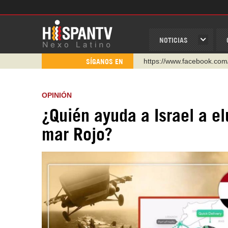
NOTICIAS
https://www.facebook.com
SÍGANOS EN
https://www.youtube.com/
http://twitter.com/nexo_lat
OPINIÓN
https://t.me/hispantvcanal
¿Quién ayuda a Israel a e
https://urmedium.com/c/h
mar Rojo?
WhatsApp y Viber: +98 92
Instagram como: hispan_t