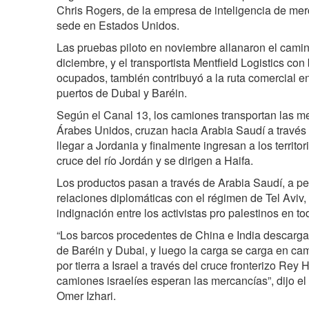
Chris Rogers, de la empresa de inteligencia de me
sede en Estados Unidos.
Las pruebas piloto en noviembre allanaron el camin
diciembre, y el transportista Mentfield Logistics con 
ocupados, también contribuyó a la ruta comercial 
puertos de Dubai y Baréin.
Según el Canal 13, los camiones transportan las m
Árabes Unidos, cruzan hacia Arabia Saudí a través
llegar a Jordania y finalmente ingresan a los territo
cruce del río Jordán y se dirigen a Haifa.
Los productos pasan a través de Arabia Saudí, a pe
relaciones diplomáticas con el régimen de Tel Aviv, 
indignación entre los activistas pro palestinos en t
“Los barcos procedentes de China e India descarga
de Baréin y Dubai, y luego la carga se carga en cam
por tierra a Israel a través del cruce fronterizo Rey
camiones israelíes esperan las mercancías”, dijo el 
Omer Izhari.