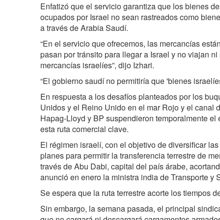
Enfatizó que el servicio garantiza que los bienes des
ocupados por Israel no sean rastreados como bienes 
a través de Arabia Saudí.
“En el servicio que ofrecemos, las mercancías están
pasan por tránsito para llegar a Israel y no viajan 
mercancías israelíes”, dijo Izhari.
“El gobierno saudí no permitiría que 'bienes israelíes
En respuesta a los desafíos planteados por los bu
Unidos y el Reino Unido en el mar Rojo y el canal
Hapag-Lloyd y BP suspendieron temporalmente el e
esta ruta comercial clave.
El régimen israelí, con el objetivo de diversificar la
planes para permitir la transferencia terrestre de m
través de Abu Dabi, capital del país árabe, acortan
anunció en enero la ministra india de Transporte y 
Se espera que la ruta terrestre acorte los tiempos d
Sin embargo, la semana pasada, el principal sindica
que no cargará ni descargará cargamentos armados c