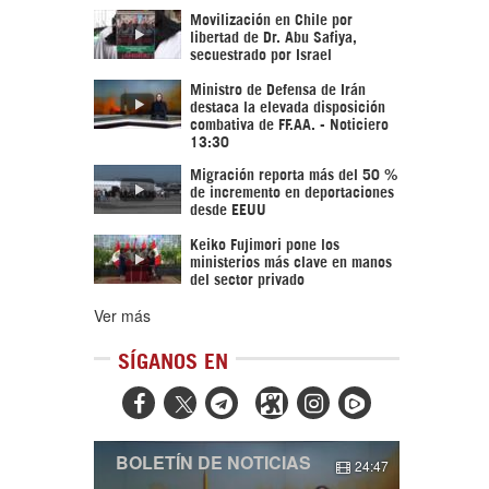
Movilización en Chile por
libertad de Dr. Abu Safiya,
secuestrado por Israel
Ministro de Defensa de Irán
destaca la elevada disposición
combativa de FF.AA. - Noticiero
13:30
Migración reporta más del 50 %
de incremento en deportaciones
desde EEUU
Keiko Fujimori pone los
ministerios más clave en manos
del sector privado
Ver más
SÍGANOS EN



BOLETÍN DE NOTICIAS
24:47