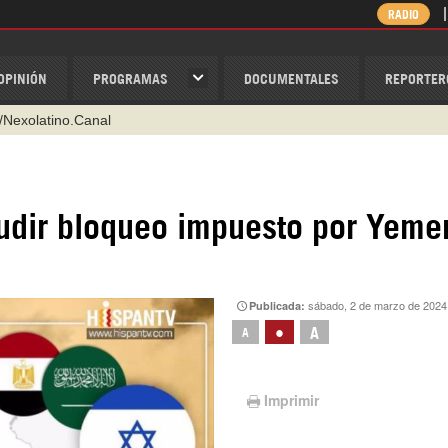
RADIO
OPINIÓN
PROGRAMAS
DOCUMENTALES
REPORTER
/Nexolatino.Canal
@nexo_latino
ino
ludir bloqueo impuesto por Yeme
ispantv
1 79 29 404
v
sábado, 2 de marzo de 2024
Publicada:
•
A
A
Imprimir