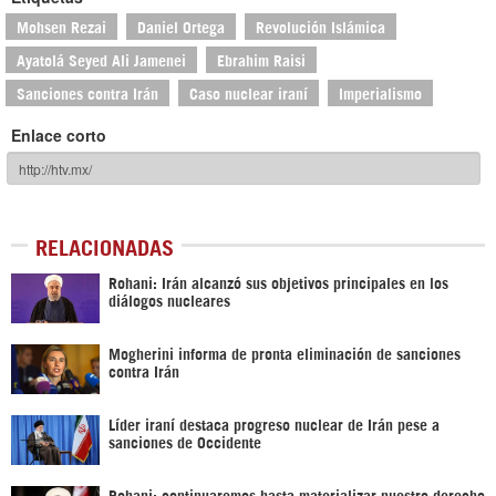
Mohsen Rezai
Daniel Ortega
Revolución Islámica
Ayatolá Seyed Ali Jamenei
Ebrahim Raisi
Sanciones contra Irán
Caso nuclear iraní
Imperialismo
Enlace corto
RELACIONADAS
Rohani: Irán alcanzó sus objetivos principales en los
diálogos nucleares
Mogherini informa de pronta eliminación de sanciones
contra Irán
Líder iraní destaca progreso nuclear de Irán pese a
sanciones de Occidente
Rohani: continuaremos hasta materializar nuestro derecho