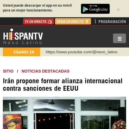
Usted puede descargar el app en su móvil
×
para un mejor funcionamiento.
PROGRAMACIÓN
TV EN DIRECTO
RADIO EN DIRECTO
https://www.youtube.com/@nexo_latino
SÍGANOS EN
http://twitter.com/nexo_latino
https://t.me/hispantvcanal
SITIO
/
NOTICIAS DESTACADAS
https://urmedium.com/c/hispantv
Irán propone formar alianza internacional
WhatsApp y Viber: +98 921 79 29 404
contra sanciones de EEUU
Instagram como: hispan_tv
https://www.facebook.com/Nexolatino.Canal