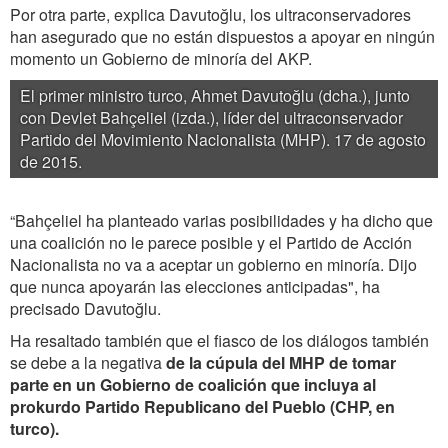
Por otra parte, explica Davutoğlu, los ultraconservadores
han asegurado que no están dispuestos a apoyar en ningún
momento un Gobierno de minoría del AKP.
El primer ministro turco, Ahmet Davutoğlu (dcha.), junto
con Devlet Bahçeliel (izda.), líder del ultraconservador
Partido del Movimiento Nacionalista (MHP). 17 de agosto
de 2015.
“Bahçeliel ha planteado varias posibilidades y ha dicho que
una coalición no le parece posible y el Partido de Acción
Nacionalista no va a aceptar un gobierno en minoría. Dijo
que nunca apoyarán las elecciones anticipadas", ha
precisado Davutoğlu.
Ha resaltado también que el fiasco de los diálogos también
se debe a la negativa
de la cúpula del MHP de tomar
parte en un Gobierno de coalición que incluya al
prokurdo Partido Republicano del Pueblo (CHP, en
turco).