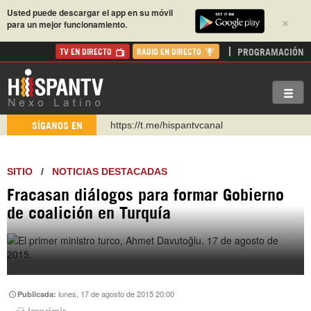
Usted puede descargar el app en su móvil
×
para un mejor funcionamiento.
PROGRAMACIÓN
TV EN DIRECTO
RADIO EN DIRECTO
https://urmedium.com/c/hispantv
SÍGANOS EN
WhatsApp y Viber: +98 921 79 29 404
Instagram como: hispan_tv
SITIO
/
NOTICIAS DESTACADAS
https://www.facebook.com/Nexolatino.Canal
Fracasan diálogos para formar Gobierno
https://www.youtube.com/@nexo_latino
de coalición en Turquía
http://twitter.com/nexo_latino
https://t.me/hispantvcanal
lunes, 17 de agosto de 2015 20:00
Publicada:
Imprimir