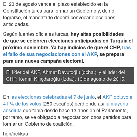
El 23 de agosto vence el plazo establecido en la
Constitución turca para formar un Gobierno y, de no
lograrse, el mandatario deberá convocar elecciones
anticipadas.
Según fuentes oficiales turcas,
hay altas posibilidades
de que se celebren elecciones anticipadas en Turquía el
próximo noviembre. Ya hay indicios de que el CHP,
tras
el fallo de sus negociaciones con el AKP
, se prepara
para una nueva campaña electoral.
El líder del AKP, Ahmet Davutoğlu (dcha.), y el líder del
CHP, Kemal Kılıçdaroğlu (izda.). 13 de agosto de 2015.
En
las elecciones celebradas el 7 de junio
, el
AKP obtuvo el
41 % de los votos (
250 escaños) perdiendo así
la mayoría
absoluta
que tenía desde hace 13 años en el Parlamento,
por tanto, se ve obligado a negociar con otros partidos para
formar un Gobierno de coalición.
hgn/ncl/kaa