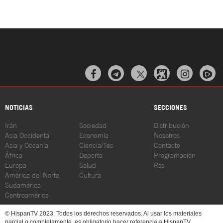



NOTICIAS
SECCIONES
Irán
Sociedad
Distribución
Asia Occidental
Economía
Nosotros
Asia y Oceanía
Ciencia/Tec
Contacto
África
Deporte
Programación
Europa
Salud
Rss
América del Norte
Cultura
Sudamérica
Centroamérica
© HispanTV 2023. Todos los derechos reservados. Al usar los materiales
parcial o completamente, es obligatorio hacer referencia a HispanTV