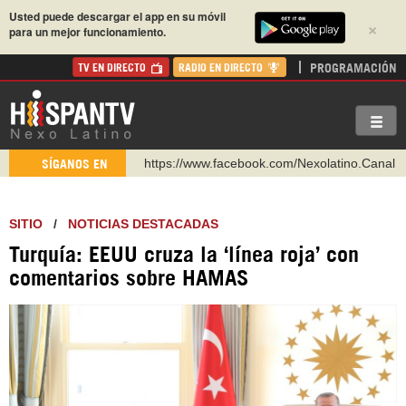
Usted puede descargar el app en su móvil
×
para un mejor funcionamiento.
PROGRAMACIÓN
TV EN DIRECTO
RADIO EN DIRECTO
https://www.facebook.com/Nexolatino.Canal
SÍGANOS EN
https://www.youtube.com/@nexo_latino
http://twitter.com/nexo_latino
SITIO
/
NOTICIAS DESTACADAS
https://t.me/hispantvcanal
Turquía: EEUU cruza la ‘línea roja’ con
https://urmedium.com/c/hispantv
comentarios sobre HAMAS
WhatsApp y Viber: +98 921 79 29 404
Instagram como: hispan_tv