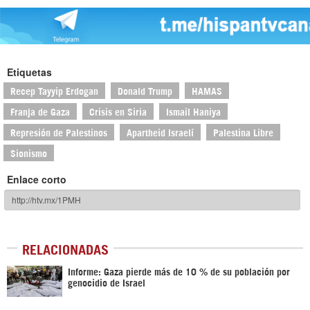
Etiquetas
Recep Tayyip Erdogan
Donald Trump
HAMAS
Franja de Gaza
Crisis en Siria
Ismail Haniya
Represión de Palestinos
Apartheid Israelí
Palestina Libre
Sionismo
Enlace corto
RELACIONADAS
Informe: Gaza pierde más de 10 % de su población por
genocidio de Israel