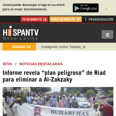
Usted puede descargar el app en su móvil
×
para un mejor funcionamiento.
PROGRAMACIÓN
TV EN DIRECTO
RADIO EN DIRECTO
Instagram como: hispan_tv
SÍGANOS EN
https://www.facebook.com/Nexolatino.Canal
https://www.youtube.com/@nexo_latino
SITIO
/
NOTICIAS DESTACADAS
http://twitter.com/nexo_latino
https://t.me/hispantvcanal
Informe revela “plan peligroso” de Riad
para eliminar a Al-Zakzaky
https://urmedium.com/c/hispantv
WhatsApp y Viber: +98 921 79 29 404