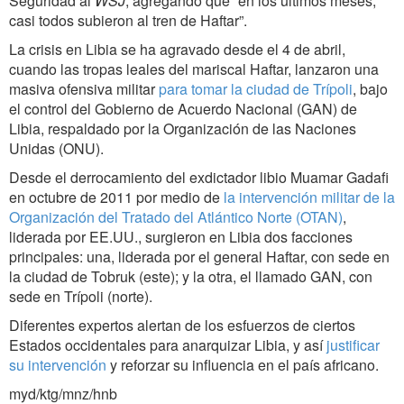
Seguridad al
WSJ
, agregando que “en los últimos meses,
casi todos subieron al tren de Haftar”.
La crisis en Libia se ha agravado desde el 4 de abril,
cuando las tropas leales del mariscal Haftar, lanzaron una
masiva ofensiva militar
para tomar la ciudad de Trípoli
, bajo
el control del Gobierno de Acuerdo Nacional (GAN) de
Libia, respaldado por la Organización de las Naciones
Unidas (ONU).
Desde el derrocamiento del exdictador libio Muamar Gadafi
en octubre de 2011 por medio de
la intervención militar de la
Organización del Tratado del Atlántico Norte (OTAN)
,
liderada por EE.UU., surgieron en Libia dos facciones
principales: una, liderada por el general Haftar, con sede en
la ciudad de Tobruk (este); y la otra, el llamado GAN, con
sede en Trípoli (norte).
Diferentes expertos alertan de los esfuerzos de ciertos
Estados occidentales para anarquizar Libia, y así
justificar
su intervención
y reforzar su influencia en el país africano.
myd/ktg/mnz/hnb