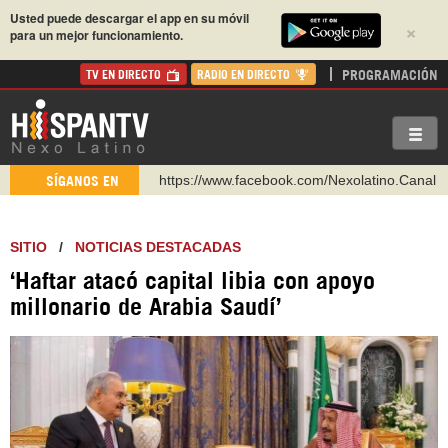
Usted puede descargar el app en su móvil
×
para un mejor funcionamiento.
PROGRAMACIÓN
TV EN DIRECTO
RADIO EN DIRECTO
https://www.facebook.com/Nexolatino.Canal
SÍGANOS EN
https://www.youtube.com/@nexo_latino
http://twitter.com/nexo_latino
SITIO
/
NOTICIAS DESTACADAS
https://t.me/hispantvcanal
‘Haftar atacó capital libia con apoyo
https://urmedium.com/c/hispantv
millonario de Arabia Saudí’
WhatsApp y Viber: +98 921 79 29 404
Instagram como: hispan_tv