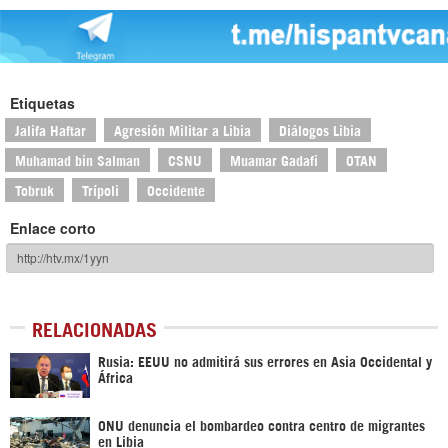
Etiquetas
Jalifa Haftar
Agresión Militar a Libia
Diálogos Libia
Muhamad bin Salman
CSNU
Muamar Gadafi
OTAN
Tobruk
Trípoli
Occidente
Enlace corto
RELACIONADAS
Rusia: EEUU no admitirá sus errores en Asia Occidental y
África
ONU denuncia el bombardeo contra centro de migrantes
en Libia