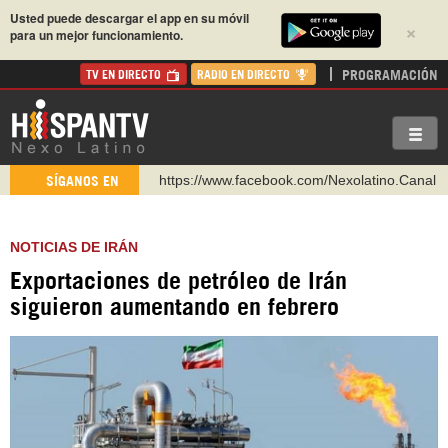
Usted puede descargar el app en su móvil
×
para un mejor funcionamiento.
PROGRAMACIÓN
TV EN DIRECTO
RADIO EN DIRECTO
https://www.facebook.com/Nexolatino.Canal
SÍGANOS EN
https://www.youtube.com/@nexo_latino
http://twitter.com/nexo_latino
NOTICIAS DE IRÁN
https://t.me/hispantvcanal
Exportaciones de petróleo de Irán
https://urmedium.com/c/hispantv
siguieron aumentando en febrero
WhatsApp y Viber: +98 921 79 29 404
Instagram como: hispan_tv