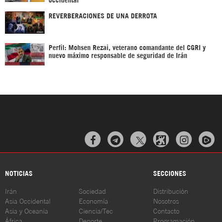
REVERBERACIONES DE UNA DERROTA
Perfil: Mohsen Rezai, veterano comandante del CGRI y
nuevo máximo responsable de seguridad de Irán



NOTICIAS
SECCIONES
Irán
Sociedad
Distribución
Asia Occidental
Economía
Nosotros
Asia y Oceanía
Ciencia/Tec
Contacto
África
Deporte
Programación