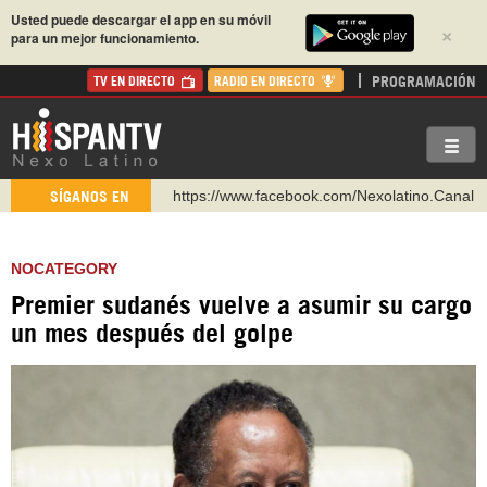
Usted puede descargar el app en su móvil
×
para un mejor funcionamiento.
PROGRAMACIÓN
TV EN DIRECTO
RADIO EN DIRECTO
https://www.facebook.com/Nexolatino.Canal
SÍGANOS EN
https://www.youtube.com/@nexo_latino
http://twitter.com/nexo_latino
NOCATEGORY
https://t.me/hispantvcanal
Premier sudanés vuelve a asumir su cargo
https://urmedium.com/c/hispantv
un mes después del golpe
WhatsApp y Viber: +98 921 79 29 404
Instagram como: hispan_tv