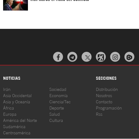



NOTICIAS
SECCIONES
Irán
Sociedad
Distribución
Asia Occidental
Economía
Nosotros
Asia y Oceanía
Ciencia/Tec
Contacto
África
Deporte
Programación
Europa
Salud
Rss
América del Norte
Cultura
Sudamérica
Centroamérica