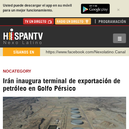
Usted puede descargar el app en su móvil
×
para un mejor funcionamiento.
PROGRAMACIÓN
TV EN DIRECTO
RADIO EN DIRECTO
https://www.facebook.com/Nexolatino.Canal
SÍGANOS EN
https://www.youtube.com/@nexo_latino
http://twitter.com/nexo_latino
NOCATEGORY
https://t.me/hispantvcanal
Irán inaugura terminal de exportación de
https://urmedium.com/c/hispantv
petróleo en Golfo Pérsico
WhatsApp y Viber: +98 921 79 29 404
Instagram como: hispan_tv