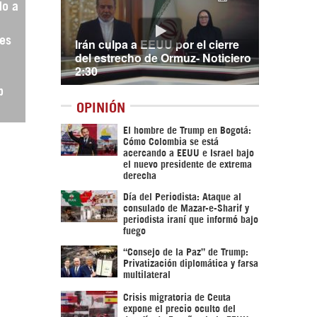
do a
es
Irán culpa a EEUU por el cierre
del estrecho de Ormuz- Noticiero
2:30
p
OPINIÓN
El hombre de Trump en Bogotá:
Cómo Colombia se está
acercando a EEUU e Israel bajo
el nuevo presidente de extrema
derecha
Día del Periodista: Ataque al
consulado de Mazar-e-Sharif y
periodista iraní que informó bajo
fuego
“Consejo de la Paz” de Trump:
Privatización diplomática y farsa
multilateral
Crisis migratoria de Ceuta
expone el precio oculto del