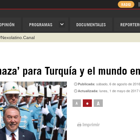
RADIO
OPINIÓN
PROGRAMAS
DOCUMENTALES
REPORTER
/Nexolatino.Canal
@nexo_latino
ino
aza’ para Turquía y el mundo en
ispantv
sábado, 6 de agosto de 2016
Publicada:
1 79 29 404
lunes, 1 de mayo de 2017 
Actualizada:
v
•
A
A
Imprimir