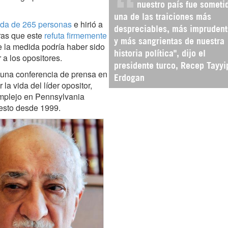
nuestro país fue someti
una de las traiciones más
ida de 265 personas
e hirió a
despreciables, más imprudent
ras que este
refuta firmemente
y más sangrientas de nuestra
e la medida podría haber sido
historia política", dijo el
 a los opositores.
presidente turco, Recep Tayyi
 una conferencia de prensa en
Erdogan
a vida del líder opositor,
mplejo en Pennsylvania
uesto desde 1999.