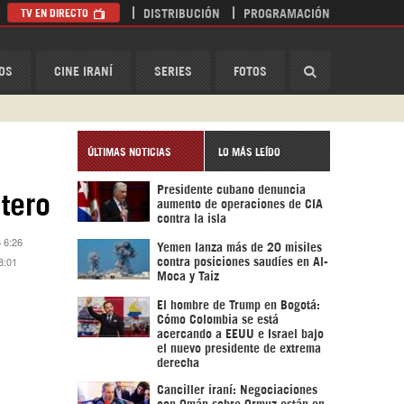
TV EN DIRECTO
DISTRIBUCIÓN
PROGRAMACIÓN
HispanTV
OS
CINE IRANÍ
SERIES
FOTOS
ÚLTIMAS NOTICIAS
LO MÁS LEÍDO
Presidente cubano denuncia
tero
aumento de operaciones de CIA
contra la isla
 6:26
Yemen lanza más de 20 misiles
8:01
contra posiciones saudíes en Al-
Moca y Taiz
El hombre de Trump en Bogotá:
Cómo Colombia se está
acercando a EEUU e Israel bajo
el nuevo presidente de extrema
derecha
Canciller iraní: Negociaciones
con Omán sobre Ormuz están en