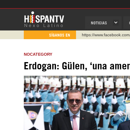
NOTICIAS
https://www.facebook.com
SÍGANOS EN
https://www.youtube.com/
http://twitter.com/nexo_lat
NOCATEGORY
https://t.me/hispantvcanal
Erdogan: Gülen, ‘una amen
https://urmedium.com/c/h
WhatsApp y Viber: +98 92
Instagram como: hispan_t