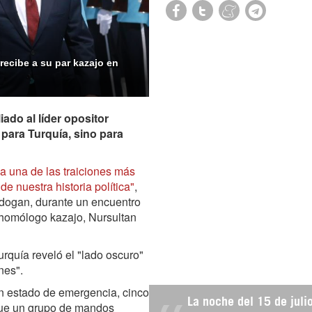
 recibe a su par kazajo en
iado al líder opositor
para Turquía, sino para
 a una de las traiciones más
 nuestra historia política"
,
Erdogan, durante un encuentro
 homólogo kazajo, Nursultan
Turquía reveló el "lado oscuro"
nes".
en estado de emergencia, cinco
La noche del 15 de juli
que un grupo de mandos