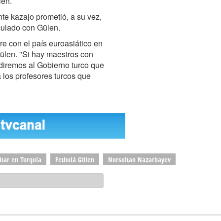
len.
te kazajo prometió, a su vez,
nculado con Gülen.
e con el país euroasiático en
Gülen. "Si hay maestros con
diremos al Gobierno turco que
 los profesores turcos que
itar en Turquía
Fethulá Gülen
Nursultan Nazarbayev