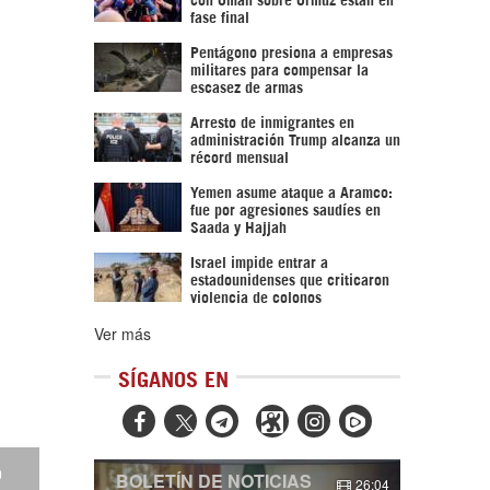
fase final
Pentágono presiona a empresas
militares para compensar la
escasez de armas
Arresto de inmigrantes en
administración Trump alcanza un
récord mensual
Yemen asume ataque a Aramco:
fue por agresiones saudíes en
Saada y Hajjah
Israel impide entrar a
estadounidenses que criticaron
violencia de colonos
Ver más
SÍGANOS EN



o
BOLETÍN DE NOTICIAS
26:04