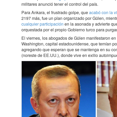
militares anunció tener el control del país.
Para Ankara, el frustrado golpe, que
acabó con la v
2197 más, fue un plan organizado por Gülen, mient
cualquier participación
en la asonada y advierte qu
orquestada por el propio Gobierno turco para purgar
El viernes, los abogados de Gülen manifestaron en
Washington, capital estadounidense, que temían por l
agregando que esperan que se mantenga en su co
(noreste de EE.UU.), donde vive en exilio autoimp