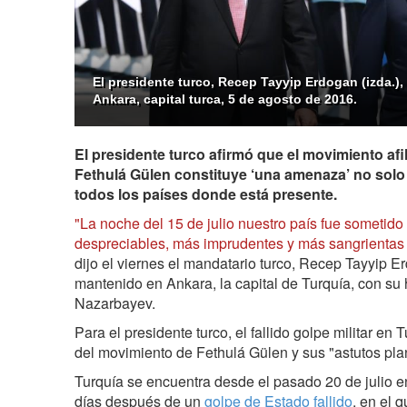
El presidente turco, Recep Tayyip Erdogan (izda.),
Ankara, capital turca, 5 de agosto de 2016.
El presidente turco afirmó que el movimiento afil
Fethulá Gülen constituye ‘una amenaza’ no solo 
todos los países donde está presente.
"La noche del 15 de julio nuestro país fue sometido
despreciables, más imprudentes y más sangrientas de
dijo el viernes el mandatario turco, Recep Tayyip 
mantenido en Ankara, la capital de Turquía, con su
Nazarbayev.
Para el presidente turco, el fallido golpe militar en 
del movimiento de Fethulá Gülen y sus "astutos pla
Turquía se encuentra desde el pasado 20 de julio 
días después de un
golpe de Estado fallido
, en el 