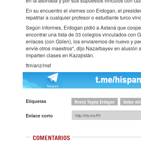
en la asonada y por sus supuestos vínculos con Gü
En su encuentro el viernes con Erdogan, el presiden
repatriar a cualquier profesor o estudiante turco vi
Según informes, Erdogan pidió a Astaná que cooper
encontrar una lista de 33 colegios vinculados con 
enlaces (con Gülen), los enviaremos de nuevo y pe
envíe otros maestros", dijo Nazarbayev en alusión a
imparten clases en Kazajistán.
ftm/anz/msf
Etiquetas
Recep Tayyip Erdogan
Golpe mil
Enlace corto
COMENTARIOS