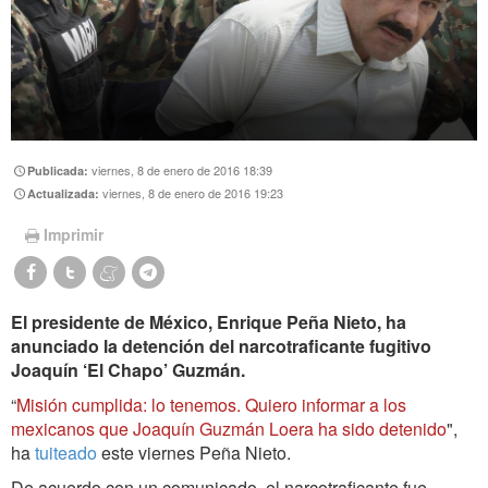
viernes, 8 de enero de 2016 18:39
Publicada:
viernes, 8 de enero de 2016 19:23
Actualizada:
Imprimir
El presidente de México, Enrique Peña Nieto, ha
anunciado la detención del narcotraficante fugitivo
Joaquín ‘El Chapo’ Guzmán.
“
Misión cumplida: lo tenemos. Quiero informar a los
mexicanos que Joaquín Guzmán Loera ha sido detenido
",
ha
tuiteado
este viernes Peña Nieto.
De acuerdo con un comunicado, el narcotraficante fue