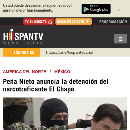
Usted puede descargar el app en su móvil
×
para un mejor funcionamiento.
PROGRAMACIÓN
TV EN DIRECTO
RADIO EN DIRECTO
https://t.me/hispantvcanal
SÍGANOS EN
https://urmedium.com/c/hispantv
WhatsApp y Viber: +98 921 79 29 404
AMÉRICA DEL NORTE
/
MÉXICO
Instagram como: hispan_tv
Peña Nieto anuncia la detención del
https://www.facebook.com/Nexolatino.Canal
narcotraficante El Chapo
https://www.youtube.com/@nexo_latino
http://twitter.com/nexo_latino