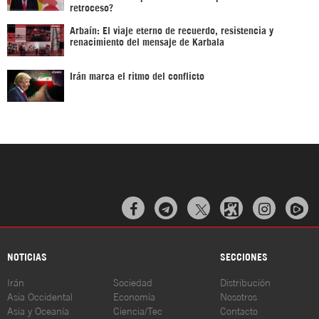
retroceso?
Arbaín: El viaje eterno de recuerdo, resistencia y
renacimiento del mensaje de Karbala
Irán marca el ritmo del conflicto



NOTICIAS
SECCIONES
Irán
Sociedad
Distribución
Asia Occidental
Economía
Nosotros
Asia y Oceanía
Ciencia/Tec
Contacto