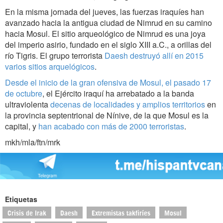
En la misma jornada del jueves, las fuerzas iraquíes han
avanzado hacia la antigua ciudad de Nimrud en su camino
hacia Mosul. El sitio arqueológico de Nimrud es una joya
del imperio asirio, fundado en el siglo XIII a.C., a orillas del
río Tigris. El grupo terrorista
Daesh destruyó allí en 2015
varios sitios arquelógicos
.
Desde el inicio de la gran ofensiva de Mosul, el pasado 17
de octubre
, el Ejército iraquí ha arrebatado a la banda
ultraviolenta
decenas de localidades y amplios territorios
en
la provincia septentrional de Nínive, de la que Mosul es la
capital, y
han acabado con más de 2000 terroristas
.
mkh/mla/ftn/mrk
Etiquetas
Crisis de Irak
Daesh
Extremistas takfiríes
Mosul