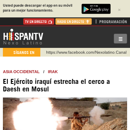
Usted puede descargar el app en su móvil
×
para un mejor funcionamiento.
PROGRAMACIÓN
TV EN DIRECTO
RADIO EN DIRECTO
https://www.facebook.com/Nexolatino.Canal
SÍGANOS EN
https://www.youtube.com/@nexo_latino
http://twitter.com/nexo_latino
ASIA OCCIDENTAL
/
IRAK
https://t.me/hispantvcanal
El Ejército iraquí estrecha el cerco a
https://urmedium.com/c/hispantv
Daesh en Mosul
WhatsApp y Viber: +98 921 79 29 404
Instagram como: hispan_tv