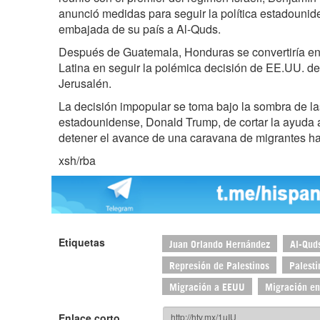
anunció medidas para seguir la política estadounide
embajada de su país a Al-Quds.
Después de Guatemala, Honduras se convertiría en
Latina en seguir la polémica decisión de EE.UU. de
Jerusalén.
La decisión impopular se toma bajo la sombra de l
estadounidense, Donald Trump, de cortar la ayuda 
detener el avance de una caravana de migrantes h
xsh/rba
Etiquetas
Juan Orlando Hernández
Al-Qud
Represión de Palestinos
Palesti
Migración a EEUU
Migración en
Enlace corto