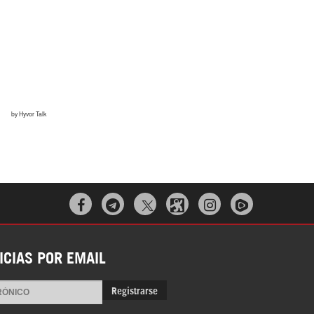
¿Cómo será el Golfo Pérsico sin EEUU?
Irán pide “tolerancia cero” ante ataques
contra instalaciones nucleares | Detrás de
la Razón



ICIAS POR EMAIL
Registrarse