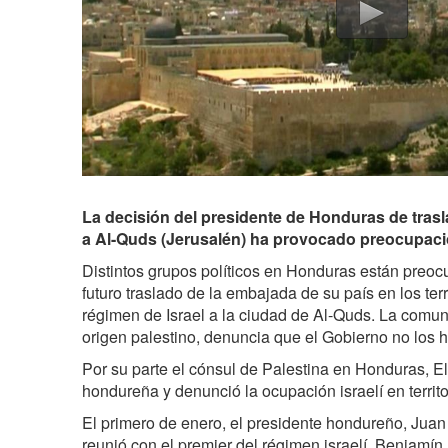
La decisión del presidente de Honduras de trasl
a Al-Quds (Jerusalén) ha provocado preocupaci
Distintos grupos políticos en Honduras están preoc
futuro traslado de la embajada de su país en los ter
régimen de Israel a la ciudad de Al-Quds. La comu
origen palestino, denuncia que el Gobierno no los h
Por su parte el cónsul de Palestina en Honduras, Elía
hondureña y denunció la ocupación israelí en territo
El primero de enero, el presidente hondureño, Jua
reunió con el premier del régimen israelí, Benjamí