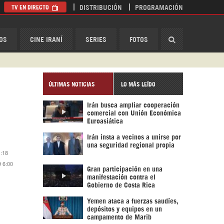
TV EN DIRECTO
DISTRIBUCIÓN
PROGRAMACIÓN
HispanTV
OS
CINE IRANÍ
SERIES
FOTOS
ÚLTIMAS NOTICIAS
LO MÁS LEÍDO
Irán busca ampliar cooperación
comercial con Unión Económica
Euroasiática
Irán insta a vecinos a unirse por
una seguridad regional propia
1:18
9 6:00
Gran participación en una
manifestación contra el
Gobierno de Costa Rica
Yemen ataca a fuerzas saudíes,
depósitos y equipos en un
campamento de Marib