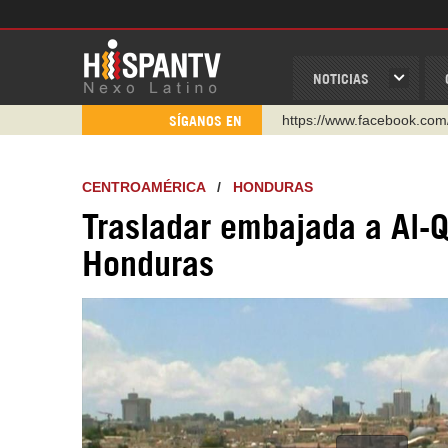
NOTICIAS
https://www.facebook.com
SÍGANOS EN
https://www.youtube.com/
http://twitter.com/nexo_lat
CENTROAMÉRICA
/
HONDURAS
https://t.me/hispantvcanal
Trasladar embajada a Al-
https://urmedium.com/c/h
Honduras
WhatsApp y Viber: +98 92
Instagram como: hispan_t