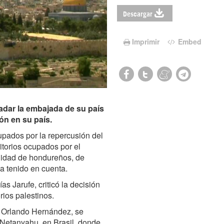
Descargar
Imprimir
Embed
adar la embajada de su país
ón en su país.
upados por la repercusión del
ritorios ocupados por el
nidad de hondureños, de
a tenido en cuenta.
s Jarufe, criticó la decisión
rios palestinos.
n Orlando Hernández, se
n Netanyahu, en Brasil, donde