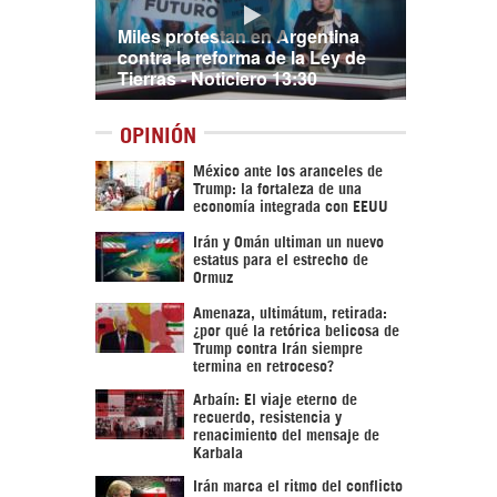
Miles protestan en Argentina
contra la reforma de la Ley de
Tierras - Noticiero 13:30
OPINIÓN
México ante los aranceles de
Trump: la fortaleza de una
economía integrada con EEUU
Irán y Omán ultiman un nuevo
estatus para el estrecho de
Ormuz
Amenaza, ultimátum, retirada:
¿por qué la retórica belicosa de
Trump contra Irán siempre
termina en retroceso?
Arbaín: El viaje eterno de
recuerdo, resistencia y
renacimiento del mensaje de
Karbala
Irán marca el ritmo del conflicto