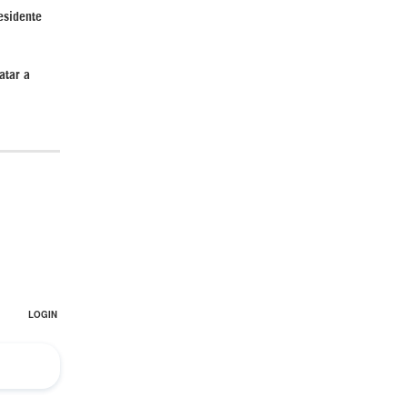
esidente
atar a
El Hombre eterno | Parte 2
CGRI de Irán asesta duros golpes a EEUU
con ataque simultáneo en Asia Occidental |
Detrás de la Razón