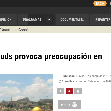
RADIO
OPINIÓN
PROGRAMAS
DOCUMENTALES
REPORTER
/Nexolatino.Canal
@nexo_latino
ino
Quds provoca preocupación en
ispantv
1 79 29 404
v
jueves, 3 de enero de 2019 
Publicada:
jueves, 3 de enero de 201
Actualizada:
•
A
A
Ver en