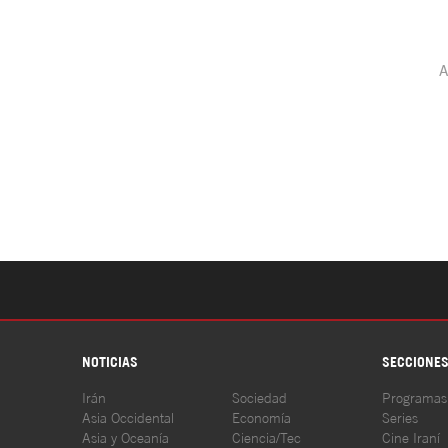
NOTICIAS
SECCIONE
Irán
Sociedad
Programas
Asia Occidental
Economía
Series
Asia y Oceanía
Ciencia/Tec
Cine Iraní