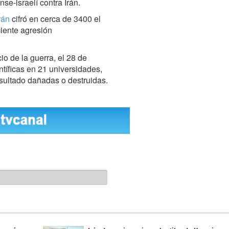
se-israelí contra Irán.
Irán
cifró en cerca de 3400 el
iente agresión
io de la guerra, el 28 de
ntíficas en 21 universidades,
esultado dañadas o destruidas.