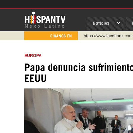
NOTICIAS
https://www.youtube.com/
SÍGANOS EN
http://twitter.com/nexo_lat
https://t.me/hispantvcanal
EUROPA
https://urmedium.com/c/h
Papa denuncia sufrimiento
WhatsApp y Viber: +98 92
EEUU
Instagram como: hispan_t
https://www.facebook.com