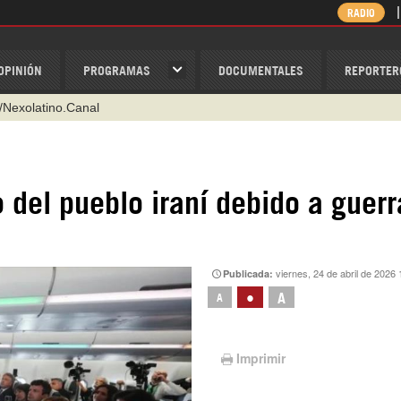
RADIO
OPINIÓN
PROGRAMAS
DOCUMENTALES
REPORTER
@nexo_latino
ino
ispantv
 del pueblo iraní debido a guerr
1 79 29 404
v
/Nexolatino.Canal
viernes, 24 de abril de 2026 
Publicada:
•
A
A
Imprimir