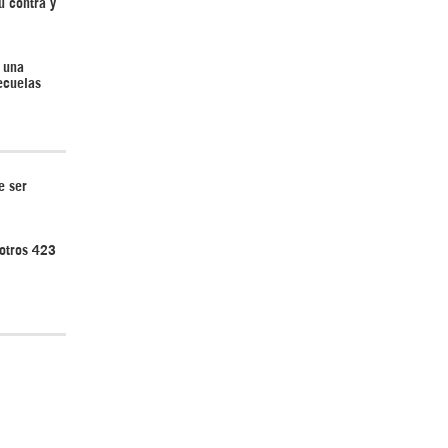
u contra y
 una
ecuelas
Irán pide “tolerancia cero” ante ataques
contra instalaciones nucleares | Detrás de
la Razón
e ser
 otros 423
“Cobarde crimen de guerra”: Irán denuncia
ataque de EEUU a su hospital infantil |
Detrás de la Razón