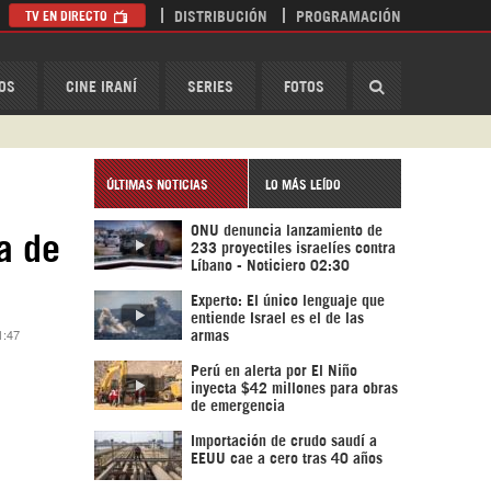
TV EN DIRECTO
DISTRIBUCIÓN
PROGRAMACIÓN
HispanTV
OS
CINE IRANÍ
SERIES
FOTOS
ÚLTIMAS NOTICIAS
LO MÁS LEÍDO
ONU denuncia lanzamiento de
a de
233 proyectiles israelíes contra
Líbano - Noticiero 02:30
Experto: El único lenguaje que
entiende Israel es el de las
1:47
armas
Perú en alerta por El Niño
inyecta $42 millones para obras
de emergencia
Importación de crudo saudí a
EEUU cae a cero tras 40 años