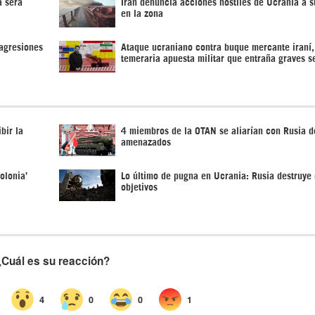
a será
Irán denuncia acciones hostiles de Ucrania a s
en la zona
 agresiones
Ataque ucraniano contra buque mercante iraní,
temeraria apuesta militar que entraña graves s
bir la
4 miembros de la OTAN se aliarían con Rusia d
amenazados
olonia’
Lo último de pugna en Ucrania: Rusia destruye
objetivos