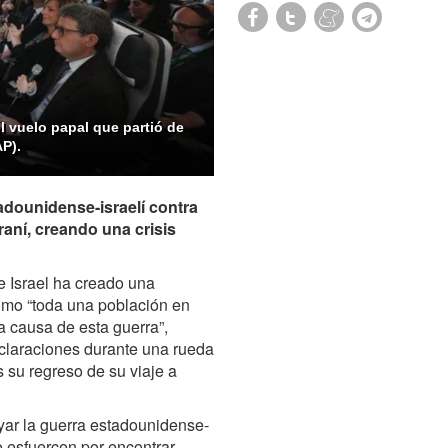
l vuelo papal que partió de
AP).
dounidense-israelí contra
raní, creando una crisis
e Israel ha creado una
como “toda una población en
 causa de esta guerra”,
eclaraciones durante una rueda
s su regreso de su viaje a
yar la guerra estadounidense-
se esfuercen por encontrar