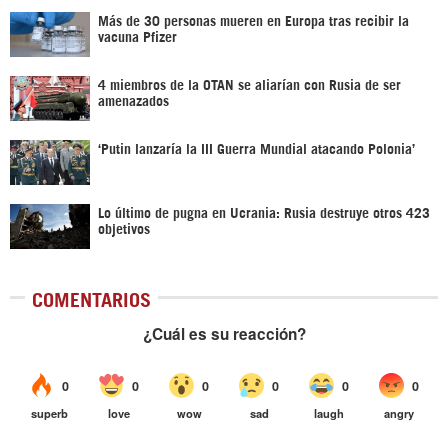
Más de 30 personas mueren en Europa tras recibir la
vacuna Pfizer
4 miembros de la OTAN se aliarían con Rusia de ser
amenazados
‘Putin lanzaría la III Guerra Mundial atacando Polonia’
Lo último de pugna en Ucrania: Rusia destruye otros 423
objetivos
COMENTARIOS