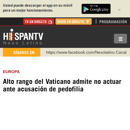
Usted puede descargar el app en su móvil
×
para un mejor funcionamiento.
PROGRAMACIÓN
TV EN DIRECTO
RADIO EN DIRECTO
https://www.facebook.com/Nexolatino.Canal
SÍGANOS EN
https://www.youtube.com/@nexo_latino
http://twitter.com/nexo_latino
EUROPA
https://t.me/hispantvcanal
Alto rango del Vaticano admite no actuar
https://urmedium.com/c/hispantv
ante acusación de pedofilia
WhatsApp y Viber: +98 921 79 29 404
Instagram como: hispan_tv