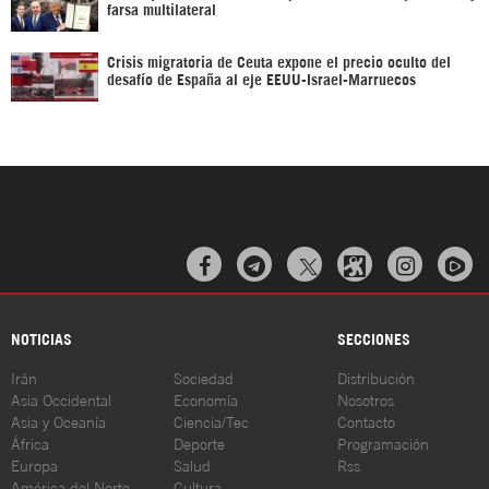
farsa multilateral
Crisis migratoria de Ceuta expone el precio oculto del
desafío de España al eje EEUU-Israel-Marruecos



NOTICIAS
SECCIONES
Irán
Sociedad
Distribución
Asia Occidental
Economía
Nosotros
Asia y Oceanía
Ciencia/Tec
Contacto
África
Deporte
Programación
Europa
Salud
Rss
América del Norte
Cultura