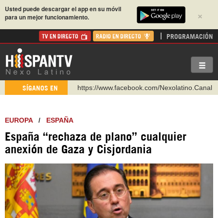
Usted puede descargar el app en su móvil
×
para un mejor funcionamiento.
PROGRAMACIÓN
TV EN DIRECTO
RADIO EN DIRECTO
https://www.facebook.com/Nexolatino.Canal
SÍGANOS EN
https://www.youtube.com/@nexo_latino
http://twitter.com/nexo_latino
EUROPA
/
ESPAÑA
https://t.me/hispantvcanal
España “rechaza de plano” cualquier
https://urmedium.com/c/hispantv
anexión de Gaza y Cisjordania
WhatsApp y Viber: +98 921 79 29 404
Instagram como: hispan_tv