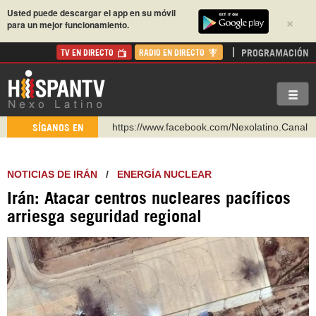
Usted puede descargar el app en su móvil
×
para un mejor funcionamiento.
PROGRAMACIÓN
TV EN DIRECTO
RADIO EN DIRECTO
https://www.facebook.com/Nexolatino.Canal
SÍGANOS EN
https://www.youtube.com/@nexo_latino
http://twitter.com/nexo_latino
NOTICIAS DE IRÁN
/
ENERGÍA NUCLEAR
https://t.me/hispantvcanal
Irán: Atacar centros nucleares pacíficos
https://urmedium.com/c/hispantv
arriesga seguridad regional
WhatsApp y Viber: +98 921 79 29 404
Instagram como: hispan_tv