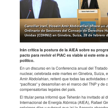
Canciller iraní, Hosein Amir Abdolahian ofrece un 
Ordinario de Sesiones del Consejo de Derechos 
Unidas (CDHNU) en Ginebra, Suiza, 28 de febrero d
Irán critica la postura de la AIEA sobre su prog
pacto para revivir el PIAC es viable si este ent
político.
En un discurso en la Conferencia anual del Tratado
nuclear, celebrada este martes en Ginebra, Suiza, el
Amir Abdolahian, reiteró que todas las actividades 
“pacíficas” y desarrollan en el marco del TNP y de
compensatorias legales del país.
El titular persa informó que Teherán ha invitado al 
Internacional de Energía Atómica (AIEA), Rafael Gros
próximos días y subrayó que “si la Agencia abandon