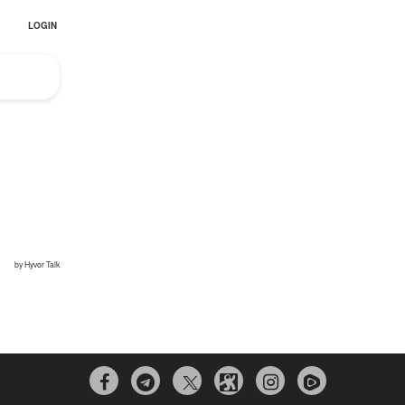


