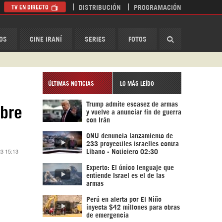
TV EN DIRECTO
DISTRIBUCIÓN
PROGRAMACIÓN
HispanTV
OS
CINE IRANÍ
SERIES
FOTOS
ÚLTIMAS NOTICIAS
LO MÁS LEÍDO
Trump admite escasez de armas
obre
y vuelve a anunciar fin de guerra
con Irán
ONU denuncia lanzamiento de
233 proyectiles israelíes contra
23 15:13
Líbano - Noticiero 02:30
Experto: El único lenguaje que
entiende Israel es el de las
armas
Perú en alerta por El Niño
inyecta $42 millones para obras
de emergencia