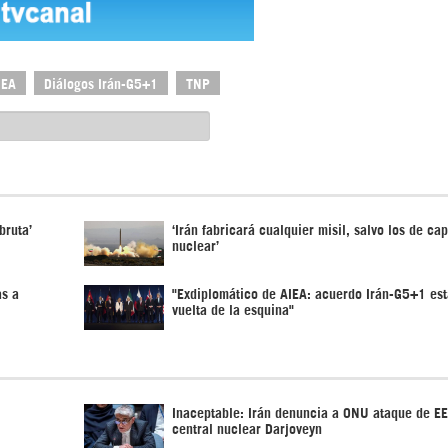
IEA
Diálogos Irán-G5+1
TNP
bruta’
‘Irán fabricará cualquier misil, salvo los de ca
nuclear’
as a
"Exdiplomático de AIEA: acuerdo Irán-G5+1 est
vuelta de la esquina"
Inaceptable: Irán denuncia a ONU ataque de E
central nuclear Darjoveyn