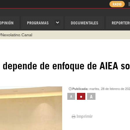
RADIO
OPINIÓN
PROGRAMAS
DOCUMENTALES
REPORTER
@nexo_latino
ino
ispantv
a depende de enfoque de AIEA s
1 79 29 404
v
/Nexolatino.Canal
martes, 28 de febrero de 20
Publicada:
•
A
A
Imprimir