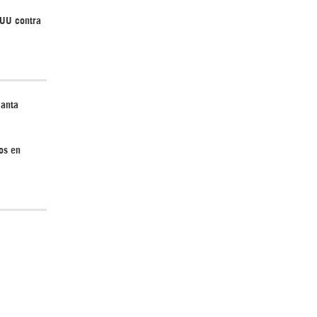
EUU contra
lanta
os en