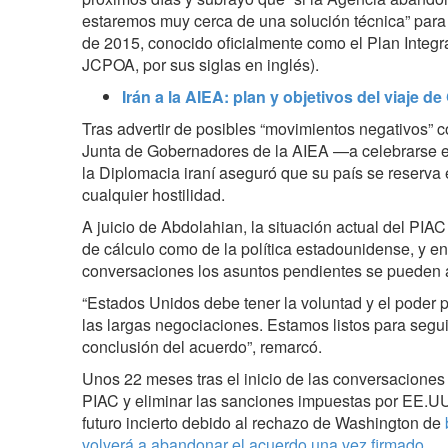
estaremos muy cerca de una solución técnica” para 
de 2015, conocido oficialmente como el Plan Integr
JCPOA, por sus siglas en inglés).
Irán a la AIEA: plan y objetivos del viaje d
Tras advertir de posibles “movimientos negativos” co
Junta de Gobernadores de la AIEA —a celebrarse e
la Diplomacia iraní aseguró que su país se reserva
cualquier hostilidad.
A juicio de Abdolahian, la situación actual del PIAC
de cálculo como de la política estadounidense, y e
conversaciones los asuntos pendientes se pueden a
“Estados Unidos debe tener la voluntad y el poder p
las largas negociaciones. Estamos listos para segui
conclusión del acuerdo”, remarcó.
Unos 22 meses tras el inicio de las conversaciones 
PIAC y eliminar las sanciones impuestas por EE.UU.
futuro incierto debido al rechazo de Washington de
volverá a abandonar el acuerdo una vez firmado
.