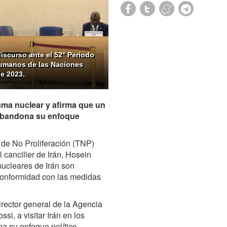
discurso ante el 52° Periodo
Humanos de las Naciones
e 2023.
rama nuclear y afirma que un
e abandona su enfoque
 de No Proliferación (TNP)
 canciller de Irán, Hosein
nucleares de Irán son
 conformidad con las medidas
director general de la Agencia
si, a visitar Irán en los
a su enfoque político,