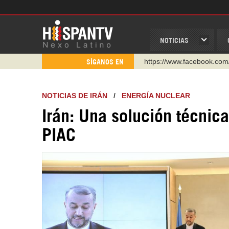
NOTICIAS
https://www.youtube.com/
SÍGANOS EN
http://twitter.com/nexo_lat
https://t.me/hispantvcanal
NOTICIAS DE IRÁN
/
ENERGÍA NUCLEAR
https://urmedium.com/c/h
Irán: Una solución técnic
WhatsApp y Viber: +98 92
PIAC
Instagram como: hispan_t
https://www.facebook.com