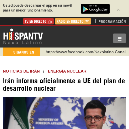
Usted puede descargar el app en su móvil
×
para un mejor funcionamiento.
PROGRAMACIÓN
TV EN DIRECTO
RADIO EN DIRECTO
https://www.facebook.com/Nexolatino.Canal
SÍGANOS EN
https://www.youtube.com/@nexo_latino
http://twitter.com/nexo_latino
NOTICIAS DE IRÁN
/
ENERGÍA NUCLEAR
https://t.me/hispantvcanal
Irán informa oficialmente a UE del plan de
https://urmedium.com/c/hispantv
desarrollo nuclear
WhatsApp y Viber: +98 921 79 29 404
Instagram como: hispan_tv