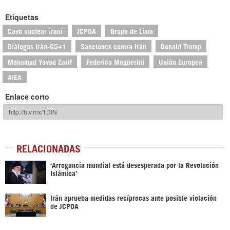
Etiquetas
Caso nuclear iraní
JCPOA
Grupo de Lima
Diálogos Irán-G5+1
Sanciones contra Irán
Donald Trump
Mohamad Yavad Zarif
Federica Mogherini
Unión Europea
AIEA
Enlace corto
RELACIONADAS
‘Arrogancia mundial está desesperada por la Revolución
Islámica’
Irán aprueba medidas recíprocas ante posible violación
de JCPOA