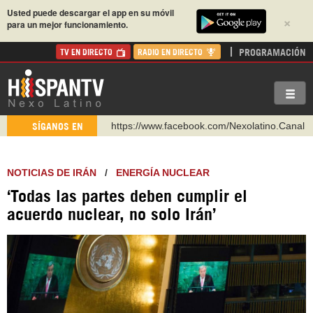
Usted puede descargar el app en su móvil
×
para un mejor funcionamiento.
PROGRAMACIÓN
TV EN DIRECTO
RADIO EN DIRECTO
https://www.facebook.com/Nexolatino.Canal
SÍGANOS EN
https://www.youtube.com/@nexo_latino
http://twitter.com/nexo_latino
NOTICIAS DE IRÁN
/
ENERGÍA NUCLEAR
https://t.me/hispantvcanal
‘Todas las partes deben cumplir el
https://urmedium.com/c/hispantv
acuerdo nuclear, no solo Irán’
WhatsApp y Viber: +98 921 79 29 404
Instagram como: hispan_tv