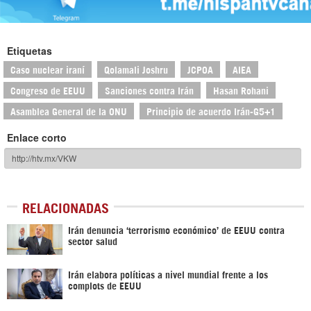
Etiquetas
Caso nuclear iraní
Qolamali Joshru
JCPOA
AIEA
Congreso de EEUU
Sanciones contra Irán
Hasan Rohani
Asamblea General de la ONU
Principio de acuerdo Irán-G5+1
Enlace corto
RELACIONADAS
Irán denuncia ‘terrorismo económico’ de EEUU contra
sector salud
Irán elabora políticas a nivel mundial frente a los
complots de EEUU