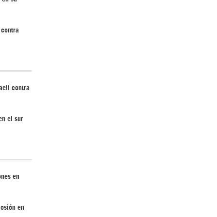
 contra
Irán pide “tolerancia cero” ante ataques
contra instalaciones nucleares | Detrás de
la Razón
aelí contra
n el sur
“Cobarde crimen de guerra”: Irán denuncia
ataque de EEUU a su hospital infantil |
ones en
Detrás de la Razón
losión en