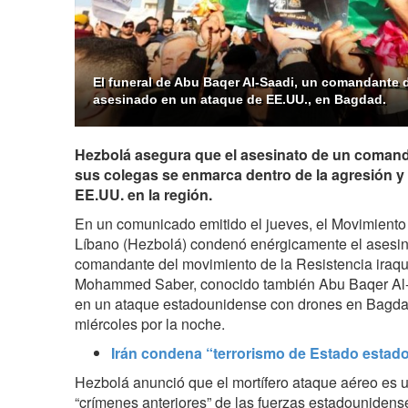
El funeral de Abu Baqer Al-Saadi, un comandante d
asesinado en un ataque de EE.UU., en Bagdad.
Hezbolá asegura que el asesinato de un comanda
sus colegas se enmarca dentro de la agresión y
EE.UU. en la región.
En un comunicado emitido el jueves, el Movimiento 
Líbano (Hezbolá) condenó enérgicamente el asesi
comandante del movimiento de la Resistencia iraq
Mohammed Saber, conocido también Abu Baqer Al-
en un ataque estadounidense con drones en Bagdad (
miércoles por la noche.
Irán condena “terrorismo de Estado estado
Hezbolá anunció que el mortífero ataque aéreo es u
“crímenes anteriores” de las fuerzas estadounidens