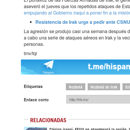
aseveró el jueves que los repetidos ataques de Es
empujando al Gobierno iraquí a poner fin a la misión
Resistencia de Irak urge a pedir ante CSN
La agresión se produjo casi una semana después d
a cabo una serie de ataques aéreos en Irak y la vec
personas.
tmv/tqi
Etiquetas
Hezbolá
Hezbolá de Irak
Cr
Enlace corto
RELACIONADAS
Clérigo iraquí: EEUU no abandonará la región, 