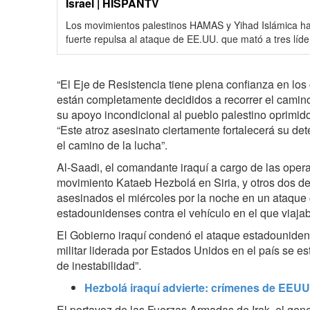
Israel | HISPANTV
Los movimientos palestinos HAMAS y Yihad Islámica ha
fuerte repulsa al ataque de EE.UU. que mató a tres líder
“El Eje de Resistencia tiene plena confianza en los
están completamente decididos a recorrer el camino 
su apoyo incondicional al pueblo palestino oprimid
“Este atroz asesinato ciertamente fortalecerá su d
el camino de la lucha”.
Al-Saadi, el comandante iraquí a cargo de las oper
movimiento Kataeb Hezbolá en Siria, y otros dos d
asesinados el miércoles por la noche en un ataque 
estadounidenses contra el vehículo en el que viajaba
El Gobierno iraquí condenó el ataque estadouniden
militar liderada por Estados Unidos en el país se es
de inestabilidad”.
Hezbolá iraquí advierte: crímenes de EEUU
El portavoz de las Fuerzas Armadas de Irak, el gen