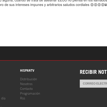
S
HISPANTV
RECIBIR NOT
Distribución
Nosotros
Contacto
Programación
l día
Rss