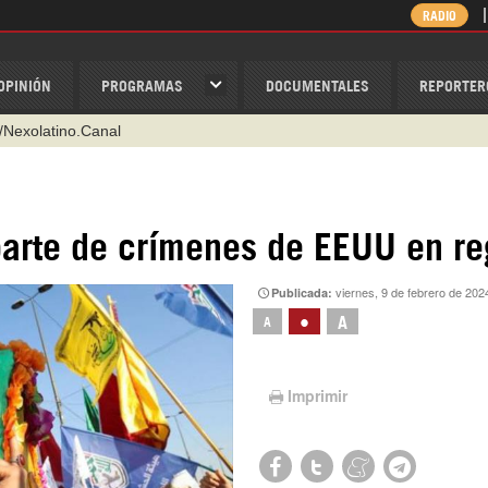
RADIO
OPINIÓN
PROGRAMAS
DOCUMENTALES
REPORTER
/Nexolatino.Canal
@nexo_latino
ino
parte de crímenes de EEUU en re
ispantv
viernes, 9 de febrero de 202
Publicada:
1 79 29 404
•
A
A
v
Imprimir