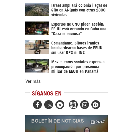
Israel ampliará colonia ilegal de
Gilo en Al-Quds con otras 2300
viviendas
Expertos de ONU piden acción:
EEUU está creando en Cuba una
“Gaza silenciosa”
Comandante: pilotos iraníes
bombardearon bases de EEUU
sin usar GPS ni INS
Movimientos sociales expresan
preocupación por presencia
militar de EEUU en Panamá
Ver más
SÍGANOS EN



BOLETÍN DE NOTICIAS
24:47