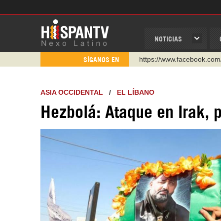
NOTICIAS
https://www.facebook.com
SÍGANOS EN
https://www.youtube.com/
http://twitter.com/nexo_lat
ASIA OCCIDENTAL
/
EL LÍBANO
https://t.me/hispantvcanal
Hezbolá: Ataque en Irak, 
https://urmedium.com/c/h
WhatsApp y Viber: +98 92
Instagram como: hispan_t