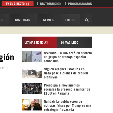
TV EN DIRECTO
DISTRIBUCIÓN
PROGRAMACIÓN
HispanTV
OS
CINE IRANÍ
SERIES
FOTOS
ÚLTIMAS NOTICIAS
LO MÁS LEÍDO
revelado: La CIA creó en secreto
gión
un grupo de trabajo especial
sobre Cub
4 14:13
Siguen ataques israelíes en
Gaza pese a planes de reducir
ofensivas
Preocupa a movimientos
sociales la presencia militar de
EEUU en Panamá
Qalibaf: La publicación de
noticias falsas por Trump es una
estrategia fracasada