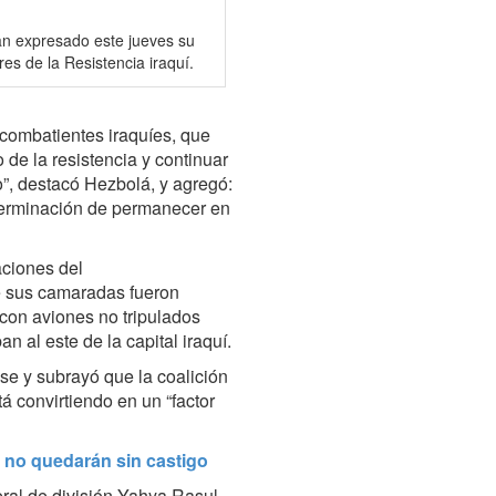
n expresado este jueves su
es de la Resistencia iraquí.
 combatientes iraquíes, que
de la resistencia y continuar
o”, destacó Hezbolá, y agregó:
eterminación de permanecer en
aciones del
e sus camaradas fueron
con aviones no tripulados
n al este de la capital iraquí.
se y subrayó que la coalición
tá convirtiendo en un “factor
 no quedarán sin castigo
eral de división Yahya Rasul,