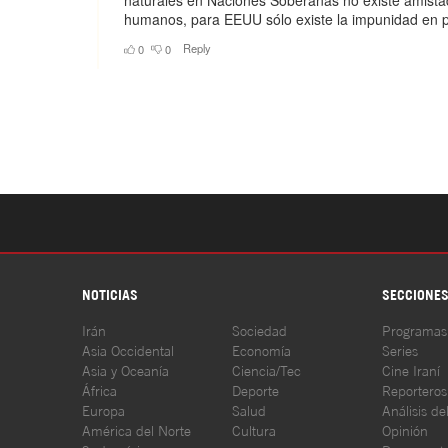
NOTICIAS
SECCIONE
Irán
Sociedad
Programas
Asia Occidental
Economía
Series
Asia y Oceanía
Ciencia/Tec
Cine Iraní
África
Deporte
Reporteros
Europa
Salud
Análisis de
América del Norte
Cultura
Opinión