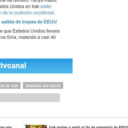
tados Unidos en Irak
están
 de la coalición occidental
.
U salida de tropas de EEUU
e que Estados Unidos llevara
ina Siria, matando a casi 40
isis de Irak
Coalición anti-Daesh
hay que
Irak vuelve a pedir el fin de presencia de EEUU