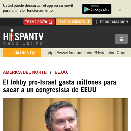
Usted puede descargar el app en su móvil
×
para un mejor funcionamiento.
PROGRAMACIÓN
TV EN DIRECTO
RADIO EN DIRECTO
https://www.facebook.com/Nexolatino.Canal
SÍGANOS EN
https://www.youtube.com/@nexo_latino
http://twitter.com/nexo_latino
AMÉRICA DEL NORTE
/
EE.UU.
https://t.me/hispantvcanal
El lobby pro-Israel gasta millones para
https://urmedium.com/c/hispantv
sacar a un congresista de EEUU
WhatsApp y Viber: +98 921 79 29 404
Instagram como: hispan_tv