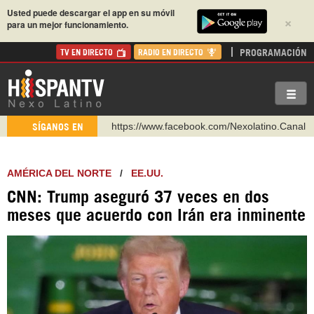
Usted puede descargar el app en su móvil
×
para un mejor funcionamiento.
PROGRAMACIÓN
TV EN DIRECTO
RADIO EN DIRECTO
https://www.youtube.com/@nexo_latino
SÍGANOS EN
http://twitter.com/nexo_latino
https://t.me/hispantvcanal
AMÉRICA DEL NORTE
/
EE.UU.
https://urmedium.com/c/hispantv
CNN: Trump aseguró 37 veces en dos
WhatsApp y Viber: +98 921 79 29 404
meses que acuerdo con Irán era inminente
Instagram como: hispan_tv
https://www.facebook.com/Nexolatino.Canal