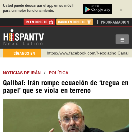
Usted puede descargar el app en su móvil
×
para un mejor funcionamiento.
PROGRAMACIÓN
TV EN DIRECTO
RADIO EN DIRECTO
https://www.facebook.com/Nexolatino.Canal
SÍGANOS EN
https://www.youtube.com/@nexo_latino
http://twitter.com/nexo_latino
NOTICIAS DE IRÁN
/
POLÍTICA
https://t.me/hispantvcanal
Qalibaf: Irán rompe ecuación de ‘tregua en
https://urmedium.com/c/hispantv
papel’ que se viola en terreno
WhatsApp y Viber: +98 921 79 29 404
Instagram como: hispan_tv