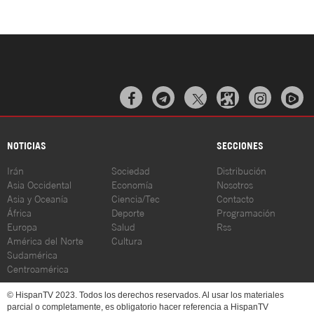



NOTICIAS
SECCIONES
Irán
Sociedad
Distribución
Asia Occidental
Economía
Nosotros
Asia y Oceanía
Ciencia/Tec
Contacto
África
Deporte
Programación
Europa
Salud
Rss
América del Norte
Cultura
Sudamérica
Centroamérica
© HispanTV 2023. Todos los derechos reservados. Al usar los materiales
parcial o completamente, es obligatorio hacer referencia a HispanTV