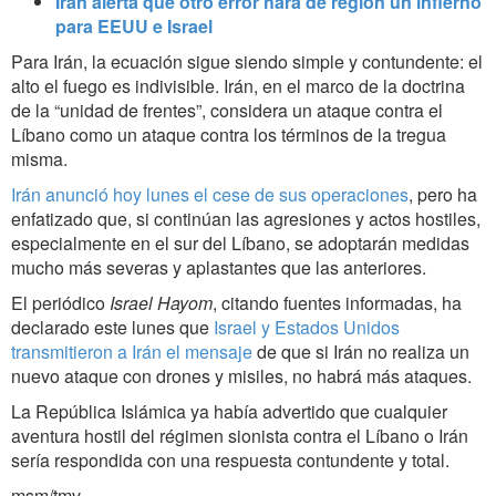
Irán alerta que otro error hará de región un infierno
para EEUU e Israel
Para Irán, la ecuación sigue siendo simple y contundente: el
alto el fuego es indivisible. Irán, en el marco de la doctrina
de la “unidad de frentes”, considera un ataque contra el
Líbano como un ataque contra los términos de la tregua
misma.
Irán anunció hoy lunes el cese de sus operaciones
, pero ha
enfatizado que, si continúan las agresiones y actos hostiles,
especialmente en el sur del Líbano, se adoptarán medidas
mucho más severas y aplastantes que las anteriores.
El periódico
Israel Hayom
, citando fuentes informadas, ha
declarado este lunes que
Israel y Estados Unidos
transmitieron a Irán el mensaje
de que si Irán no realiza un
nuevo ataque con drones y misiles, no habrá más ataques.
La República Islámica ya había advertido que cualquier
aventura hostil del régimen sionista contra el Líbano o Irán
sería respondida con una respuesta contundente y total.
msm/tmv